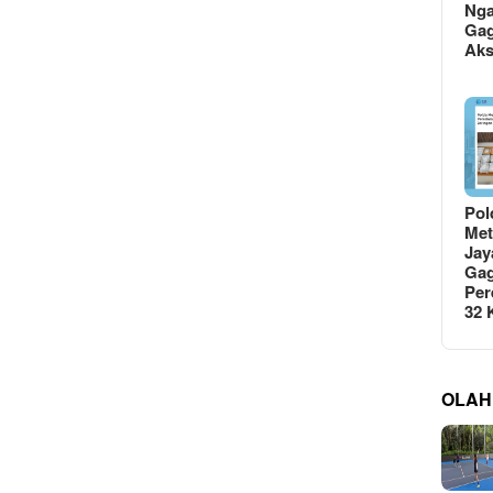
Ng
Gag
Ak
Pol
Met
Jay
Gag
Per
32
OLAH