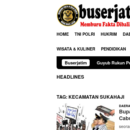
Loncat
ke
konten
HOME
TNI POLRI
HUKRIM
DA
WISATA & KULINER
PENDIDIKAN
Guyub Rukun Pedagang Pasar Bawah
Buserjatim
HEADLINES
TAG:
KECAMATAN SUKAHAJI
DAER
Bupa
Cab
seora