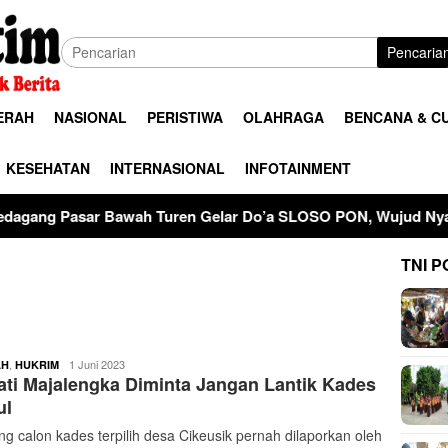
Pencaria
ERAH
NASIONAL
PERISTIWA
OLAHRAGA
BENCANA & C
KESEHATAN
INTERNASIONAL
INFOTAINMENT
 Turen Gelar Do’a SLOSO PON, Wujud Nyata Jaga Kerukunan D
TNI P
buserjatim
,
1 Juni 2023
AH
HUKRIM
ti Majalengka Diminta Jangan Lantik Kades
ul
ng calon kades terpilih desa Cikeusik pernah dilaporkan oleh