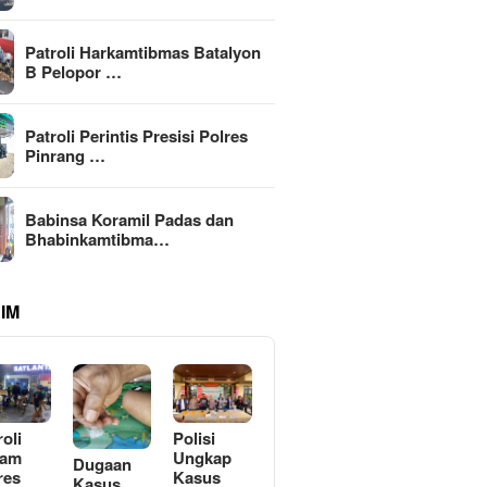
Patroli Harkamtibmas Batalyon
B Pelopor …
Patroli Perintis Presisi Polres
Pinrang …
Babinsa Koramil Padas dan
Bhabinkamtibma…
IM
roli
Polisi
lam
Ungkap
Dugaan
res
Kasus
Kasus