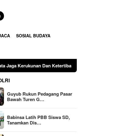
n
UACA
SOSIAL BUDAYA
an Ketertiban Pasar
Babinsa Latih PBB Siswa SD, Tana
OLRI
Guyub Rukun Pedagang Pasar
Bawah Turen G…
Babinsa Latih PBB Siswa SD,
Tanamkan Dis…