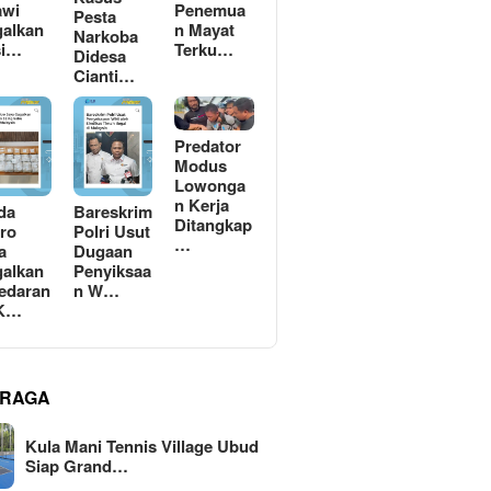
awi
Penemua
Pesta
alkan
n Mayat
Narkoba
si…
Terku…
Didesa
Cianti…
Predator
Modus
Lowonga
n Kerja
da
Bareskrim
Ditangkap
ro
Polri Usut
…
a
Dugaan
alkan
Penyiksaa
edaran
n W…
 K…
RAGA
Kula Mani Tennis Village Ubud
Siap Grand…