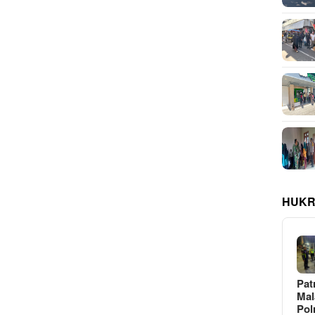
HUKR
Pat
Ma
Pol