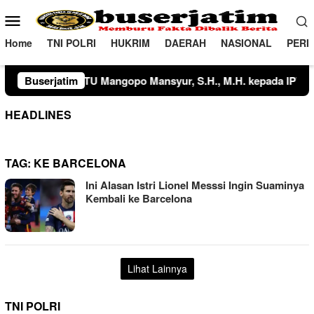
Loncat
Menu
ke
Mobile
konten
Home
TNI POLRI
HUKRIM
DAERAH
NASIONAL
PERI
, M.H. kepada IPTU Tegar Wijaya, S.Tr.K., S.I.K., serta Kapols
Buserjatim
HEADLINES
TAG:
KE BARCELONA
Ini Alasan Istri Lionel Messsi Ingin Suaminya
Kembali ke Barcelona
Lihat Lainnya
TNI POLRI