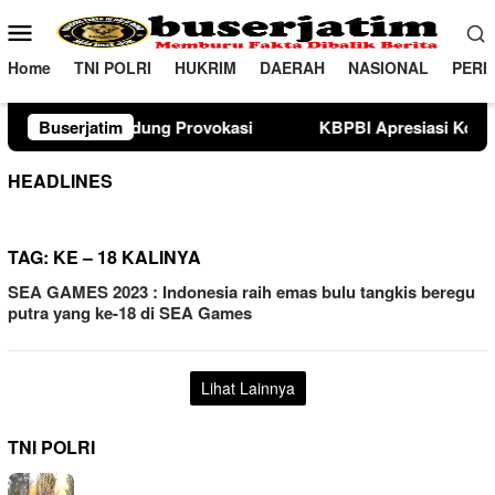
Loncat
Menu
ke
Mobile
konten
Home
TNI POLRI
HUKRIM
DAERAH
NASIONAL
PERI
ovokasi
Buserjatim
KBPBI Apresiasi Komitmen Kapolri Kawal Aspi
HEADLINES
TAG:
KE – 18 KALINYA
SEA GAMES 2023 : Indonesia raih emas bulu tangkis beregu
putra yang ke-18 di SEA Games
Lihat Lainnya
TNI POLRI