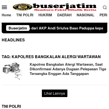
Loncat
Menu
ke
Mobile
konten
Home
TNI POLRI
HUKRIM
DAERAH
NASIONAL
PERI
asat Resnarkoba dari IPTU Mangopo Mansyur, S.H., M.H. kepada I
Buserjatim
HEADLINES
TAG:
KAPOLRES BANGKALAN ALERGI WARTAWAN
Kapolres Bangkalan Alergi Wartawan, Saat
Dikonfirmasi Adanya Dugaan Pelepasan Tiga
Tersangka Enggan Ada Tanggapan
Lihat Lainnya
TNI POLRI