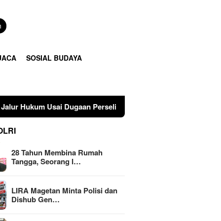
n
UACA
SOSIAL BUDAYA
sai Dugaan Perselingkuhan Suami di Sulawesi Tengah
OLRI
28 Tahun Membina Rumah
Tangga, Seorang I…
LIRA Magetan Minta Polisi dan
Dishub Gen…