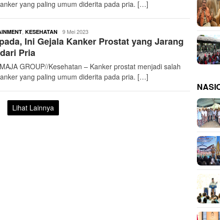
kanker yang paling umum diderita pada pria. […]
buserjatim
,
9 Mei 2023
AINMENT
KESEHATAN
ada, Ini Gejala Kanker Prostat yang Jarang
dari Pria
AJA GROUP//Kesehatan – Kanker prostat menjadi salah
kanker yang paling umum diderita pada pria. […]
NASI
Lihat Lainnya