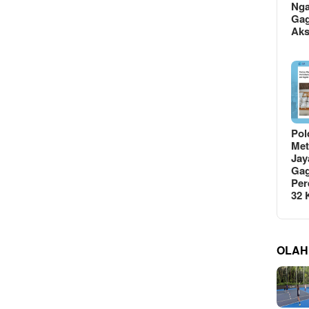
Ng
Gag
Ak
Pol
Met
Jay
Gag
Per
32
OLAH