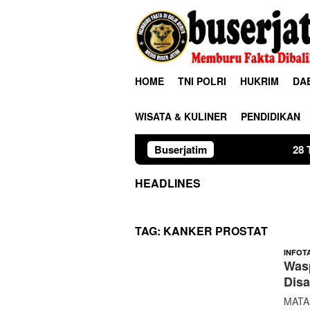
Loncat
ke
konten
HOME
TNI POLRI
HUKRIM
DA
WISATA & KULINER
PENDIDIKAN
Buserjatim
28 Tahun Membin
HEADLINES
TAG:
KANKER PROSTAT
INFOT
Wasp
Disa
MATAM