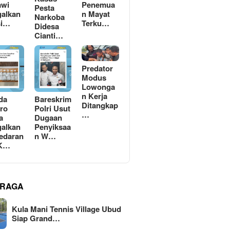
awi
Penemua
Pesta
alkan
n Mayat
Narkoba
si…
Terku…
Didesa
Cianti…
Predator
Modus
Lowonga
n Kerja
da
Bareskrim
Ditangkap
ro
Polri Usut
…
a
Dugaan
alkan
Penyiksaa
edaran
n W…
 K…
RAGA
Kula Mani Tennis Village Ubud
Siap Grand…