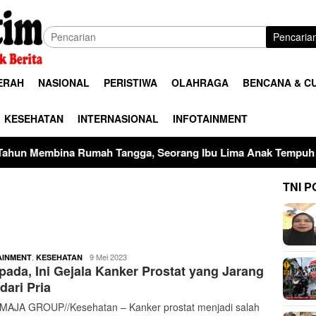
Pencaria
ERAH
NASIONAL
PERISTIWA
OLAHRAGA
BENCANA & C
KESEHATAN
INTERNASIONAL
INFOTAINMENT
a Rumah Tangga, Seorang Ibu Lima Anak Tempuh Jalur Hukum U
TNI P
buserjatim
,
9 Mei 2023
AINMENT
KESEHATAN
ada, Ini Gejala Kanker Prostat yang Jarang
dari Pria
AJA GROUP//Kesehatan – Kanker prostat menjadi salah