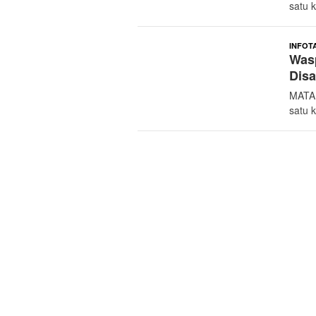
satu 
INFOT
Wasp
Disa
MATAM
satu 