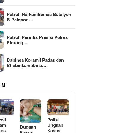
Patroli Harkamtibmas Batalyon
B Pelopor …
Patroli Perintis Presisi Polres
Pinrang …
Babinsa Koramil Padas dan
Bhabinkamtibma…
IM
roli
Polisi
lam
Ungkap
Dugaan
res
Kasus
Kasus