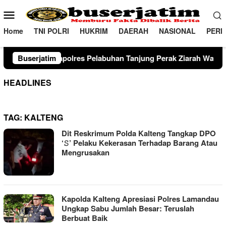
Loncat
Menu
ke
Mobile
konten
Home
TNI POLRI
HUKRIM
DAERAH
NASIONAL
PERI
olres Pelabuhan Tanjung Perak Ziarah Wali di Surabaya
Buserjatim
T
HEADLINES
TAG:
KALTENG
Dit Reskrimum Polda Kalteng Tangkap DPO
‘𝚂’ Pelaku Kekerasan Terhadap Barang Atau
Mengrusakan
Kapolda Kalteng Apresiasi Polres Lamandau
Ungkap Sabu Jumlah Besar: Teruslah
Berbuat Baik