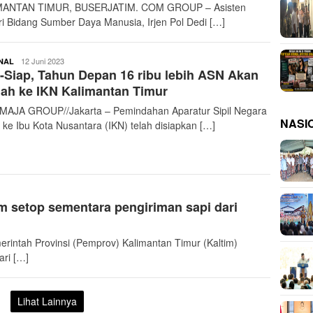
MANTAN TIMUR, BUSERJATIM. COM GROUP – Asisten
ri Bidang Sumber Daya Manusia, Irjen Pol Dedi […]
buserjatim
12 Juni 2023
NAL
-Siap, Tahun Depan 16 ribu lebih ASN Akan
ah ke IKN Kalimantan Timur
AJA GROUP//Jakarta – Pemindahan Aparatur Sipil Negara
NASI
 ke Ibu Kota Nusantara (IKN) telah disiapkan […]
m setop sementara pengiriman sapi dari
ntah Provinsi (Pemprov) Kalimantan Timur (Kaltim)
ri […]
Lihat Lainnya