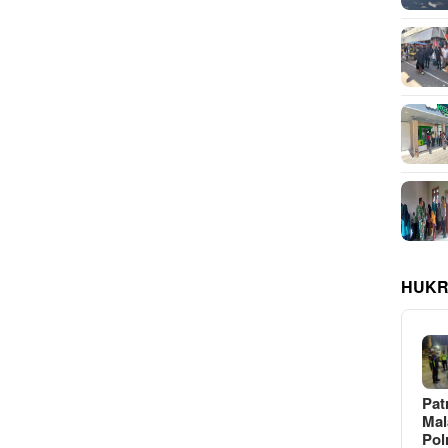
HUKR
Pat
Ma
Pol