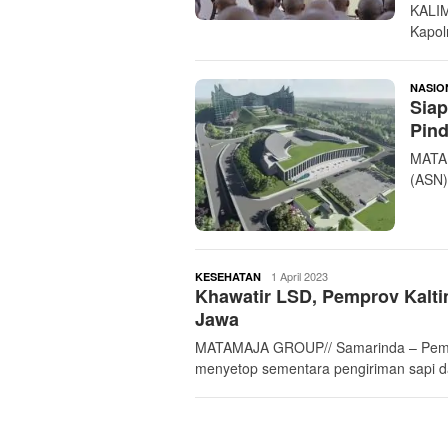
KALI
Kapol
NASIO
Siap
Pind
MATAM
(ASN)
buserjatim
1 April 2023
KESEHATAN
Khawatir LSD, Pemprov Kalti
Jawa
MATAMAJA GROUP// Samarinda – Pemeri
menyetop sementara pengiriman sapi da