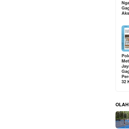
Ng
Gag
Ak
Pol
Met
Jay
Gag
Per
32
OLAH