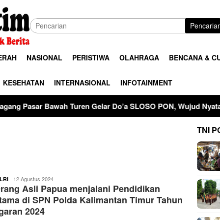
Pencaria
ERAH
NASIONAL
PERISTIWA
OLAHRAGA
BENCANA & C
KESEHATAN
INTERNASIONAL
INFOTAINMENT
ren Gelar Do’a SLOSO PON, Wujud Nyata Jaga Kerukunan Dan 
TNI P
buserjatim
12 Agustus 2024
LRI
rang Asli Papua menjalani Pendidikan
tama di SPN Polda Kalimantan Timur Tahun
garan 2024