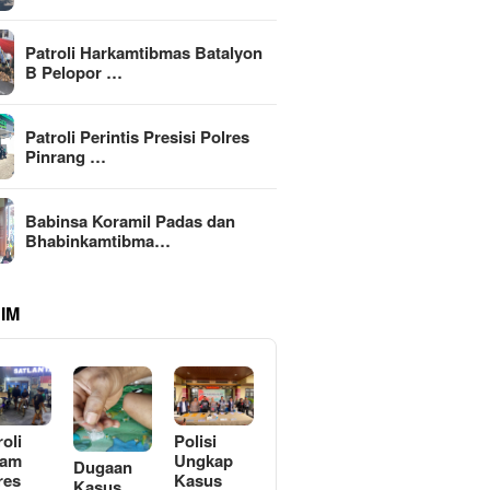
Patroli Harkamtibmas Batalyon
B Pelopor …
Patroli Perintis Presisi Polres
Pinrang …
Babinsa Koramil Padas dan
Bhabinkamtibma…
IM
roli
Polisi
lam
Ungkap
Dugaan
res
Kasus
Kasus