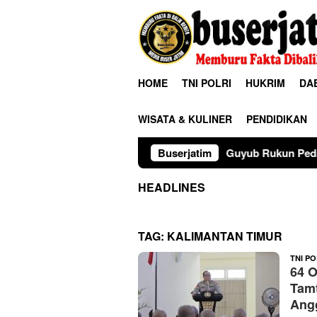
Loncat
ke
konten
HOME
TNI POLRI
HUKRIM
DA
WISATA & KULINER
PENDIDIKAN
Guyub Rukun Pedagang Pasar Bawah Tu
Buserjatim
HEADLINES
TAG:
KALIMANTAN TIMUR
TNI PO
64 O
Tam
Ang