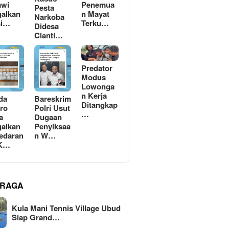
awi
Penemua
Pesta
alkan
n Mayat
Narkoba
si…
Terku…
Didesa
Cianti…
Predator
Modus
Lowonga
n Kerja
da
Bareskrim
Ditangkap
ro
Polri Usut
…
a
Dugaan
alkan
Penyiksaa
edaran
n W…
 K…
RAGA
Kula Mani Tennis Village Ubud
Siap Grand…