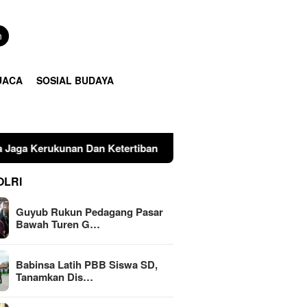
n
UACA
SOSIAL BUDAYA
Ketertiban Pasar
Babinsa Latih PBB Siswa SD, Tanamka
OLRI
Guyub Rukun Pedagang Pasar
Bawah Turen G…
Babinsa Latih PBB Siswa SD,
Tanamkan Dis…