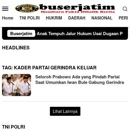
Loncat
Menu
ke
Mobile
konten
Home
TNI POLRI
HUKRIM
DAERAH
NASIONAL
PERI
Tempuh Jalur Hukum Usai Dugaan Perselingkuhan Suami di Sul
Buserjatim
HEADLINES
TAG:
KADER PARTAI GERINDRA KELUAR
Seloroh Prabowo Ada yang Pindah Partai
Saat Umumkan Iwan Bule Gabung Gerindra
Lihat Lainnya
TNI POLRI