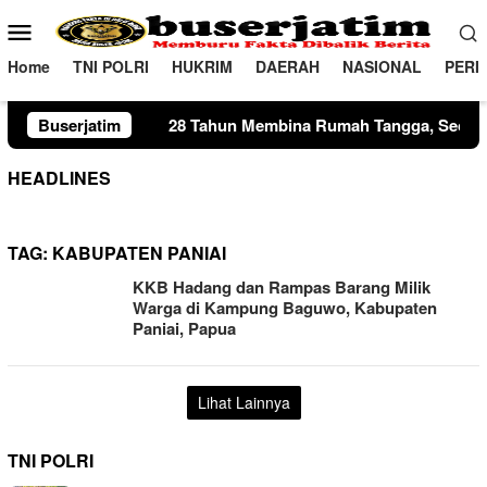
Loncat
Menu
ke
Mobile
konten
Home
TNI POLRI
HUKRIM
DAERAH
NASIONAL
PERI
28 Tahun Membina Rumah Tangga, Seorang Ibu Lima Anak Tem
Buserjatim
HEADLINES
TAG:
KABUPATEN PANIAI
KKB Hadang dan Rampas Barang Milik
Warga di Kampung Baguwo, Kabupaten
Paniai, Papua
Lihat Lainnya
TNI POLRI