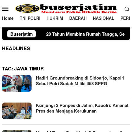
Loncat
Menu
ke
Mobile
konten
Home
TNI POLRI
HUKRIM
DAERAH
NASIONAL
PERI
28 Tahun Membina Rumah Tangga, Seorang Ibu Lima Anak Tempu
Buserjatim
HEADLINES
TAG:
JAWA TIMUR
Hadiri Groundbreaking di Sidoarjo, Kapolri
Sebut Polri Sudah Miliki 458 SPPG
Kunjungi 2 Ponpes di Jatim, Kapolri: Amanat
Presiden Menjaga Kerukunan