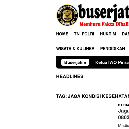
Loncat
ke
konten
HOME
TNI POLRI
HUKRIM
DA
WISATA & KULINER
PENDIDIKAN
Ketua IWO Pinrang Tantang Korwi
Buserjatim
HEADLINES
TAG:
JAGA KONDISI KESEHATA
DAER
Jaga
080
Madiu