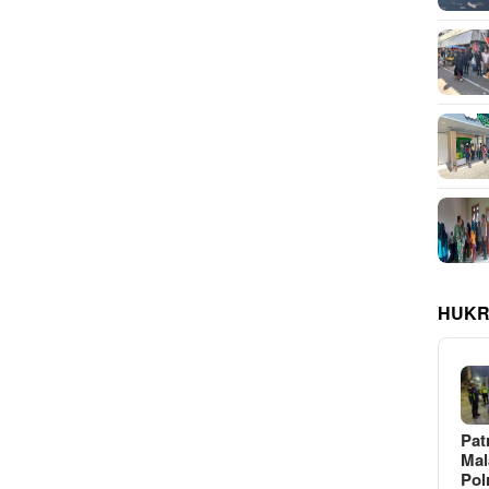
HUKR
Pat
Ma
Pol