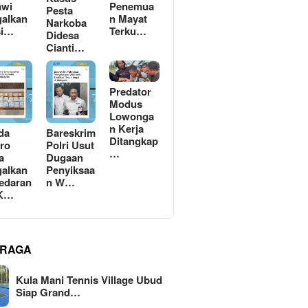
awi
Penemua
Pesta
alkan
n Mayat
Narkoba
si…
Terku…
Didesa
Cianti…
Predator
Modus
Lowonga
n Kerja
da
Bareskrim
Ditangkap
ro
Polri Usut
…
a
Dugaan
alkan
Penyiksaa
edaran
n W…
 K…
RAGA
Kula Mani Tennis Village Ubud
Siap Grand…