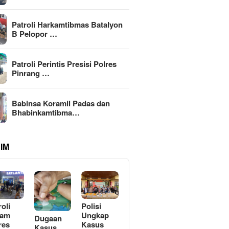
Patroli Harkamtibmas Batalyon
B Pelopor …
Patroli Perintis Presisi Polres
Pinrang …
Babinsa Koramil Padas dan
Bhabinkamtibma…
IM
roli
Polisi
lam
Ungkap
Dugaan
res
Kasus
Kasus