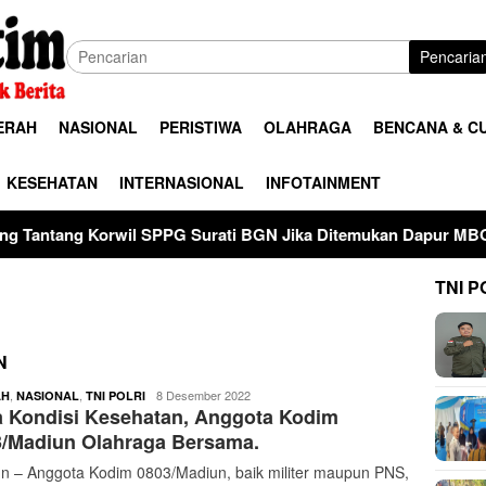
Pencaria
ERAH
NASIONAL
PERISTIWA
OLAHRAGA
BENCANA & C
KESEHATAN
INTERNASIONAL
INFOTAINMENT
l SPPG Surati BGN Jika Ditemukan Dapur MBG Tak Penuhi Stan
TNI P
N
kodim
,
,
8 Desember 2022
AH
NASIONAL
TNI POLRI
 Kondisi Kesehatan, Anggota Kodim
0803
madiun
3/Madiun Olahraga Bersama.
n – Anggota Kodim 0803/Madiun, baik militer maupun PNS,