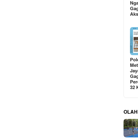
Ng
Gag
Ak
Pol
Met
Jay
Gag
Per
32
OLAH