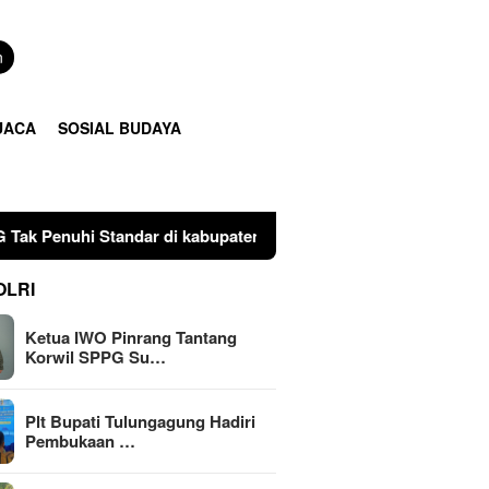
n
UACA
SOSIAL BUDAYA
dar di kabupaten Pinrang
Plt Bupati Tulungagung Hadi
OLRI
Ketua IWO Pinrang Tantang
Korwil SPPG Su…
Plt Bupati Tulungagung Hadiri
Pembukaan …