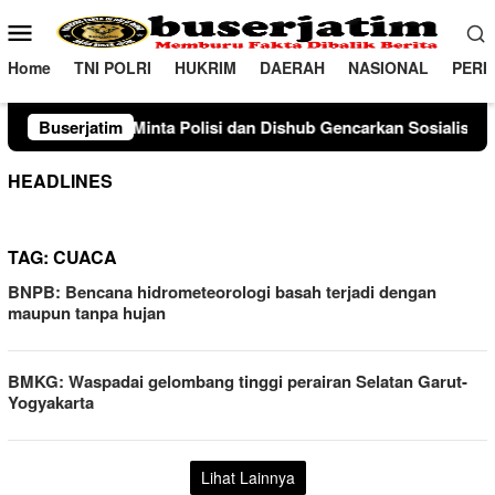
Loncat
Menu
ke
Mobile
konten
Home
TNI POLRI
HUKRIM
DAERAH
NASIONAL
PERI
 Minta Polisi dan Dishub Gencarkan Sosialisasi Edukasi Berken
Buserjatim
HEADLINES
TAG:
CUACA
BNPB: Bencana hidrometeorologi basah terjadi dengan
maupun tanpa hujan
BMKG: Waspadai gelombang tinggi perairan Selatan Garut-
Yogyakarta
Lihat Lainnya