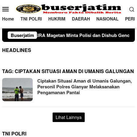
Loncat
Menu
ke
Mobile
konten
Home
TNI POLRI
HUKRIM
DAERAH
NASIONAL
PERI
getan Minta Polisi dan Dishub Gencarkan Sosialisasi Edukasi B
Buserjatim
HEADLINES
TAG:
CIPTAKAN SITUASI AMAN DI UMANIS GALUNGAN
Ciptakan Situasi Aman di Umanis Galungan,
Personil Polres Gianyar Melaksanakan
Pengamanan Pantai
Lihat Lainnya
TNI POLRI