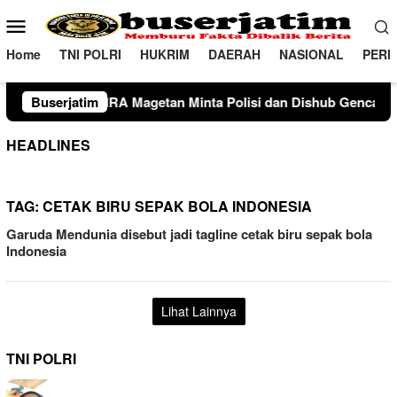
Loncat
Menu
ke
Mobile
konten
Home
TNI POLRI
HUKRIM
DAERAH
NASIONAL
PERI
tan Minta Polisi dan Dishub Gencarkan Sosialisasi Edukasi Ber
Buserjatim
HEADLINES
TAG:
CETAK BIRU SEPAK BOLA INDONESIA
Garuda Mendunia disebut jadi tagline cetak biru sepak bola
Indonesia
Lihat Lainnya
TNI POLRI