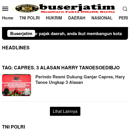
Loncat
Menu
ke
Mobile
konten
Home
TNI POLRI
HUKRIM
DAERAH
NASIONAL
PERI
daerah, anda ikut membangun kota kediri
Buserjatim
Plt Camat Lem
HEADLINES
TAG:
CAPRES. 3 ALASAN HARRY TANOESOEDIBJO
Perindo Resmi Dukung Ganjar Capres, Hary
Tanoe Ungkap 3 Alasan
Lihat Lainnya
TNI POLRI