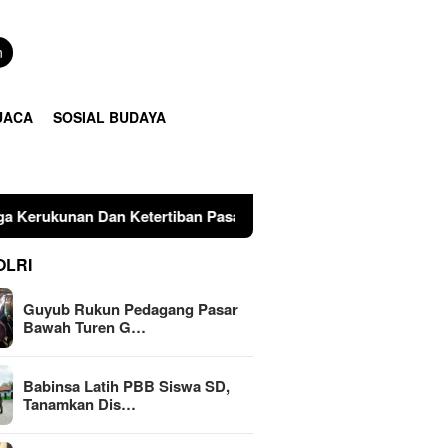
n
UACA
SOSIAL BUDAYA
tertiban Pasar
Babinsa Latih PBB Siswa SD, Tanamkan 
OLRI
Guyub Rukun Pedagang Pasar
Bawah Turen G…
Babinsa Latih PBB Siswa SD,
Tanamkan Dis…