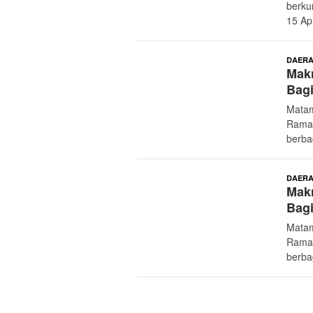
berku
15 Apr
DAER
Mak
Bagi
Matam
Ramad
berba
DAER
Mak
Bagi
Matam
Ramad
berba