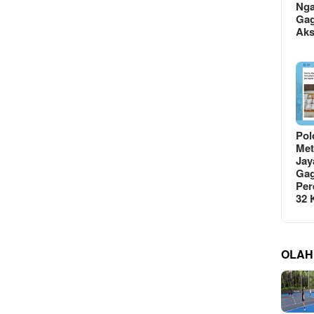
Ng
Gag
Ak
Pol
Met
Jay
Gag
Per
32
OLAH