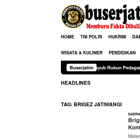
Loncat
ke
konten
HOME
TNI POLRI
HUKRIM
DA
WISATA & KULINER
PENDIDIKAN
Guyub Rukun Pedagang Pasar Bawah Ture
Buserjatim
HEADLINES
TAG:
BRIGEZ JATIWANGI
DAER
Brig
Komp
Matam