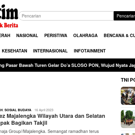
Pencaria
ERAH
NASIONAL
PERISTIWA
OLAHRAGA
BENCANA & C
KESEHATAN
INTERNASIONAL
INFOTAINMENT
n Gelar Do’a SLOSO PON, Wujud Nyata Jaga Kerukunan Dan Ke
TNI P
buserjatim
,
16 April 2023
AH
SOSIAL BUDAYA
ez Majalengka Wilayah Utara dan Selatan
ak Bagikan Takjil
aja Group//Majalengka. Semangat ramadhan terus