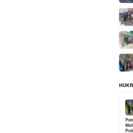
HUKR
Pat
Ma
Pol