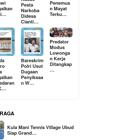
awi
Penemua
Pesta
alkan
n Mayat
Narkoba
si…
Terku…
Didesa
Cianti…
Predator
Modus
Lowonga
n Kerja
da
Bareskrim
Ditangkap
ro
Polri Usut
…
a
Dugaan
alkan
Penyiksaa
edaran
n W…
 K…
RAGA
Kula Mani Tennis Village Ubud
Siap Grand…