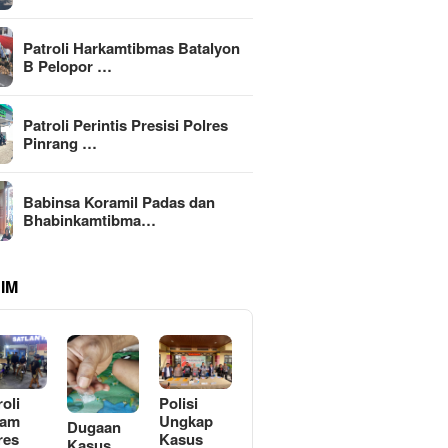
Patroli Harkamtibmas Batalyon
B Pelopor …
Patroli Perintis Presisi Polres
Pinrang …
Babinsa Koramil Padas dan
Bhabinkamtibma…
IM
roli
Polisi
lam
Ungkap
Dugaan
res
Kasus
Kasus