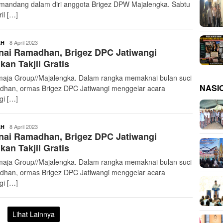
mandang dalam diri anggota Brigez DPW Majalengka. Sabtu
il […]
buserjatim
8 April 2023
AH
nai Ramadhan, Brigez DPC Jatiwangi
kan Takjil Gratis
aja Group//Majalengka. Dalam rangka memaknai bulan suci
NASI
han, ormas Brigez DPC Jatiwangi menggelar acara
gi […]
buserjatim
8 April 2023
AH
nai Ramadhan, Brigez DPC Jatiwangi
kan Takjil Gratis
aja Group//Majalengka. Dalam rangka memaknai bulan suci
han, ormas Brigez DPC Jatiwangi menggelar acara
gi […]
Lihat Lainnya