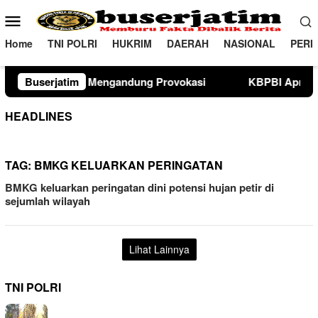
Loncat
Menu
ke
Mobile
konten
Home
TNI POLRI
HUKRIM
DAERAH
NASIONAL
PERI
ngandung Provokasi
Buserjatim
KBPBI Apresiasi Komitmen Kapolri
HEADLINES
TAG:
BMKG KELUARKAN PERINGATAN
BMKG keluarkan peringatan dini potensi hujan petir di
sejumlah wilayah
Lihat Lainnya
TNI POLRI