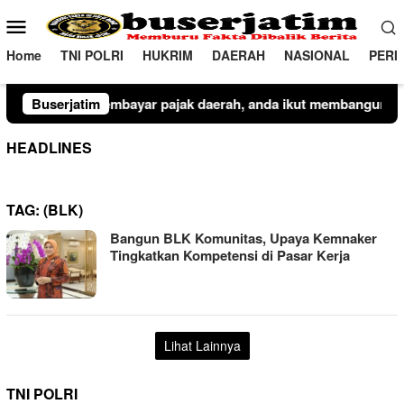
Loncat
Menu
ke
Mobile
konten
Home
TNI POLRI
HUKRIM
DAERAH
NASIONAL
PERI
rah, anda ikut membangun kota kediri
Buserjatim
Plt Camat Lemban
HEADLINES
TAG:
(BLK)
Bangun BLK Komunitas, Upaya Kemnaker
Tingkatkan Kompetensi di Pasar Kerja
Lihat Lainnya
TNI POLRI