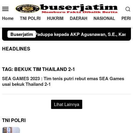
Loncat
Menu
ke
Mobile
konten
Home
TNI POLRI
HUKRIM
DAERAH
NASIONAL
PERI
 Kaharuddin, S.H., Kapolsek Tiroang dari AKP Kamaluddin, S.H.,
Buserjatim
HEADLINES
TAG:
BEKUK TIM THAILAND 2-1
SEA GAMES 2023 : Tim tenis putri rebut emas SEA Games
usai bekuk Thailand 2-1
Lihat Lainnya
TNI POLRI