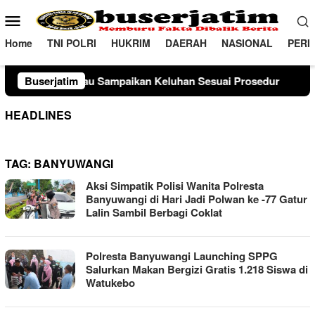
Loncat
Menu
ke
Mobile
konten
Home
TNI POLRI
HUKRIM
DAERAH
NASIONAL
PERI
u Sampaikan Keluhan Sesuai Prosedur
Buserjatim
Sambangi Poska
HEADLINES
TAG:
BANYUWANGI
Aksi Simpatik Polisi Wanita Polresta
Banyuwangi di Hari Jadi Polwan ke -77 Gatur
Lalin Sambil Berbagi Coklat
Polresta Banyuwangi Launching SPPG
Salurkan Makan Bergizi Gratis 1.218 Siswa di
Watukebo