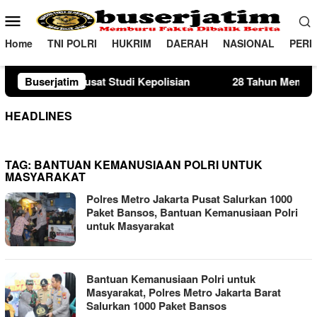
Loncat
Menu
ke
Mobile
konten
Home
TNI POLRI
HUKRIM
DAERAH
NASIONAL
PERI
t Studi Kepolisian
Buserjatim
28 Tahun Membina Rumah Tangga, Se
HEADLINES
TAG:
BANTUAN KEMANUSIAAN POLRI UNTUK
MASYARAKAT
Polres Metro Jakarta Pusat Salurkan 1000
Paket Bansos, Bantuan Kemanusiaan Polri
untuk Masyarakat
Bantuan Kemanusiaan Polri untuk
Masyarakat, Polres Metro Jakarta Barat
Salurkan 1000 Paket Bansos