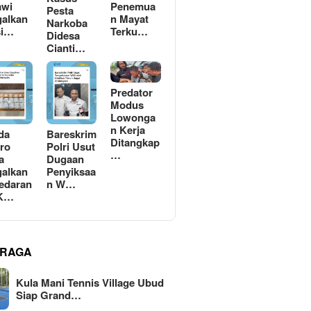
awi
Penemua
Pesta
alkan
n Mayat
Narkoba
si…
Terku…
Didesa
Cianti…
Predator
Modus
Lowonga
n Kerja
da
Bareskrim
Ditangkap
ro
Polri Usut
…
a
Dugaan
alkan
Penyiksaa
edaran
n W…
 K…
RAGA
Kula Mani Tennis Village Ubud
Siap Grand…