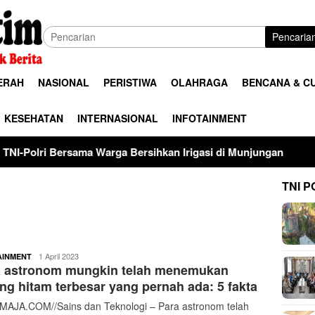
Pencaria
ERAH
NASIONAL
PERISTIWA
OLAHRAGA
BENCANA & C
KESEHATAN
INTERNASIONAL
INFOTAINMENT
ama Warga Bersihkan Irigasi di Munjungan
Universitas 
TNI P
buserjatim
1 April 2023
AINMENT
a astronom mungkin telah menemukan
ng hitam terbesar yang pernah ada: 5 fakta
AJA.COM//Sains dan Teknologi – Para astronom telah