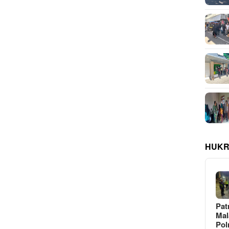
HUKR
Pat
Ma
Pol