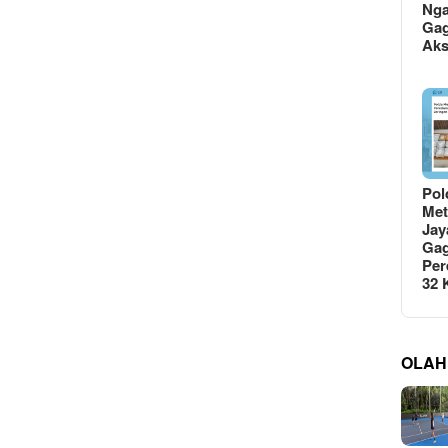
Ng
Gag
Ak
Pol
Met
Jay
Gag
Per
32
OLAH