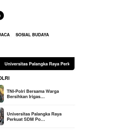
n
UACA
SOSIAL BUDAYA
Palangka Raya Perkuat SDM Polri Lewat Pusat Studi Kepolisian
OLRI
TNI-Polri Bersama Warga
Bersihkan Irigas…
Universitas Palangka Raya
Perkuat SDM Po…