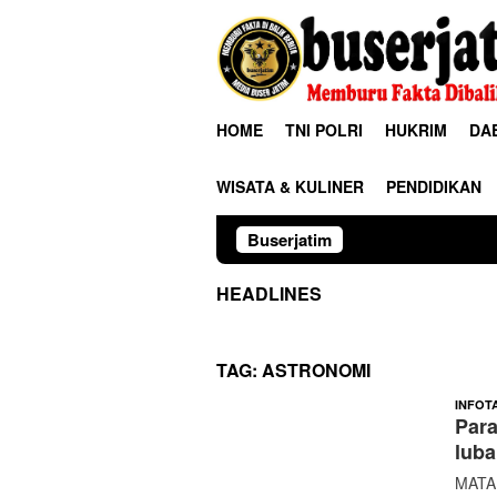
Loncat
ke
konten
HOME
TNI POLRI
HUKRIM
DA
WISATA & KULINER
PENDIDIKAN
Buserjatim
TNI-Polri Bers
HEADLINES
TAG:
ASTRONOMI
INFOT
Par
luba
MATAM