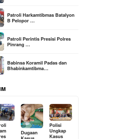
Patroli Harkamtibmas Batalyon
B Pelopor …
Patroli Perintis Presisi Polres
Pinrang …
Babinsa Koramil Padas dan
Bhabinkamtibma…
IM
roli
Polisi
lam
Ungkap
Dugaan
res
Kasus
Kasus