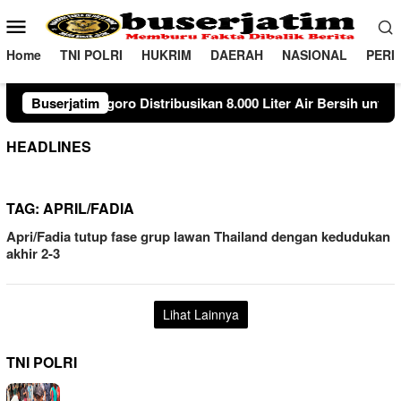
Loncat
Menu
ke
Mobile
konten
Home
TNI POLRI
HUKRIM
DAERAH
NASIONAL
PERI
Distribusikan 8.000 Liter Air Bersih untuk Warga Ngambon
Buserjatim
HEADLINES
TAG:
APRIL/FADIA
Apri/Fadia tutup fase grup lawan Thailand dengan kedudukan
akhir 2-3
Lihat Lainnya
TNI POLRI