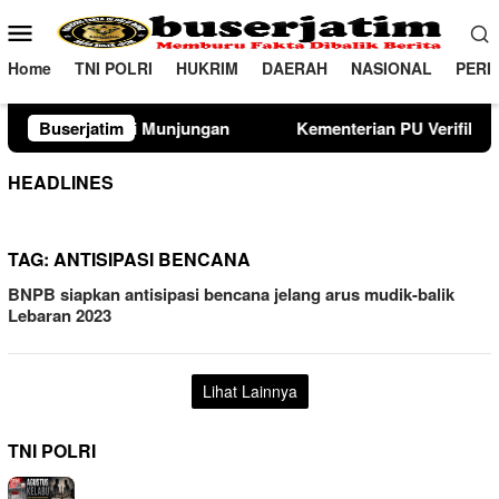
Loncat
Menu
ke
Mobile
konten
Home
TNI POLRI
HUKRIM
DAERAH
NASIONAL
PERI
ungan
Buserjatim
Kementerian PU Verifikasi Lahan Sekolah Rakyat 
HEADLINES
TAG:
ANTISIPASI BENCANA
BNPB siapkan antisipasi bencana jelang arus mudik-balik
Lebaran 2023
Lihat Lainnya
TNI POLRI