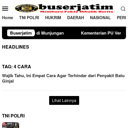
Loncat
Menu
ke
Mobile
konten
Home
TNI POLRI
HUKRIM
DAERAH
NASIONAL
PERI
unjungan
Buserjatim
Kementerian PU Verifikasi Lahan Sekolah Raky
HEADLINES
TAG:
4 CARA
Wajib Tahu, Ini Empat Cara Agar Terhindar dari Penyakit Batu
Ginjal
Lihat Lainnya
TNI POLRI