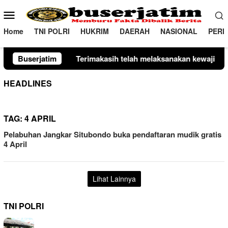
Loncat
Menu
ke
Mobile
konten
Home
TNI POLRI
HUKRIM
DAERAH
NASIONAL
PERI
rimakasih telah melaksanakan kewajiban perpajakan daerah tep
Buserjatim
HEADLINES
TAG:
4 APRIL
Pelabuhan Jangkar Situbondo buka pendaftaran mudik gratis
4 April
Lihat Lainnya
TNI POLRI