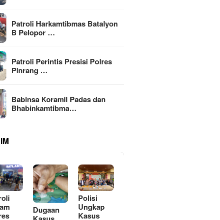
Patroli Harkamtibmas Batalyon
B Pelopor …
Patroli Perintis Presisi Polres
Pinrang …
Babinsa Koramil Padas dan
Bhabinkamtibma…
IM
roli
Polisi
lam
Ungkap
Dugaan
res
Kasus
Kasus