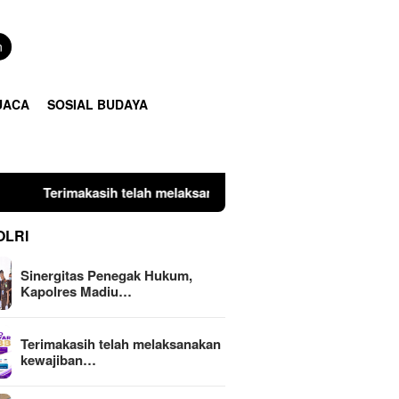
n
UACA
SOSIAL BUDAYA
elah melaksanakan kewajiban perpajakan daerah tepat waktu de
OLRI
Sinergitas Penegak Hukum,
Kapolres Madiu…
Terimakasih telah melaksanakan
kewajiban…