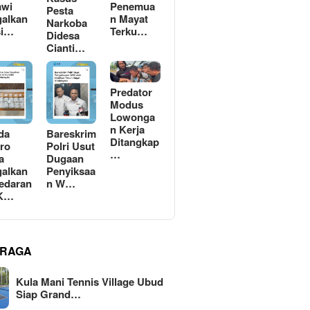
awi
Penemua
Pesta
alkan
n Mayat
Narkoba
si…
Terku…
Didesa
Cianti…
Predator
Modus
Lowonga
n Kerja
da
Bareskrim
Ditangkap
ro
Polri Usut
…
a
Dugaan
alkan
Penyiksaa
edaran
n W…
 K…
RAGA
Kula Mani Tennis Village Ubud
Siap Grand…