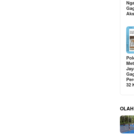
Ng
Gag
Ak
Pol
Met
Jay
Gag
Per
32
OLAH