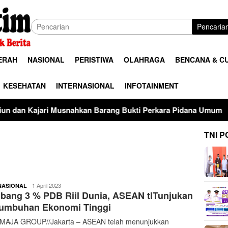
Pencaria
ERAH
NASIONAL
PERISTIWA
OLAHRAGA
BENCANA & C
KESEHATAN
INTERNASIONAL
INFOTAINMENT
ahkan Barang Bukti Perkara Pidana Umum
Terimakasih t
TNI P
buserjatim
1 April 2023
NASIONAL
ang 3 % PDB Riil Dunia, ASEAN tlTunjukan
tumbuhan Ekonomi Tinggi
AJA GROUP//Jakarta – ASEAN telah menunjukkan