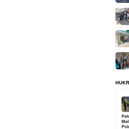
HUKR
Pat
Ma
Pol