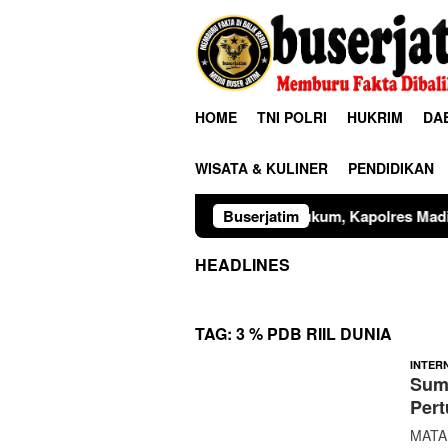
Loncat
ke
konten
HOME
TNI POLRI
HUKRIM
DA
WISATA & KULINER
PENDIDIKAN
Sinergitas Penegak Hukum, Kapolres Madiun dan Kajari Musn
Buserjatim
HEADLINES
TAG:
3 % PDB RIIL DUNIA
INTER
Sumb
Per
MATAM