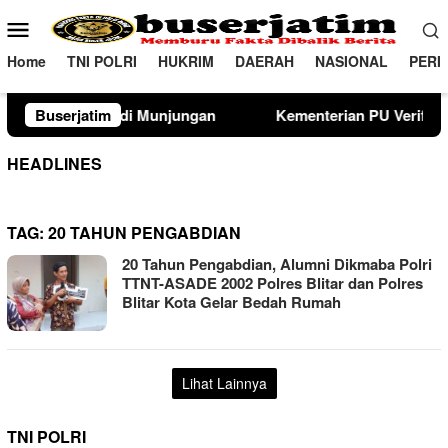
Loncat
Menu
ke
Mobile
konten
Home
TNI POLRI
HUKRIM
DAERAH
NASIONAL
PERI
jungan
Buserjatim
Kementerian PU Verifikasi Lahan Sekolah Rakyat
HEADLINES
TAG:
20 TAHUN PENGABDIAN
20 Tahun Pengabdian, Alumni Dikmaba Polri
TTNT-ASADE 2002 Polres Blitar dan Polres
Blitar Kota Gelar Bedah Rumah
Lihat Lainnya
TNI POLRI