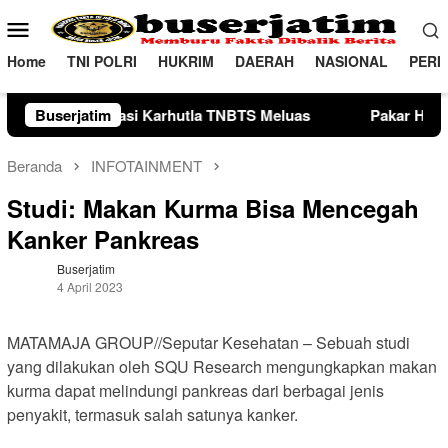
Loncat
Menu
ke
Mobile
konten
Home
TNI POLRI
HUKRIM
DAERAH
NASIONAL
PERI
la TNBTS Meluas
Buserjatim
Pakar Hukum Dorong Polri Tindak Teg
Beranda
INFOTAINMENT
Studi: Makan Kurma Bisa Mencegah
Kanker Pankreas
Buserjatim
4 April 2023
MATAMAJA GROUP//Seputar Kesehatan – Sebuah studi
yang dilakukan oleh SQU Research mengungkapkan makan
kurma dapat melindungi pankreas dari berbagai jenis
penyakit, termasuk salah satunya kanker.