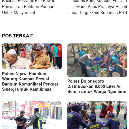
Babinsa Posramil Pitu Kawal
Mabes Polri, Kombes Pol Dr. I
Penyaluran Bantuan Pangan
Made Agus Prasatya Resmi
Untuk Masyarakat
Jabat Dirgakkum Korlantas Polri
POS TERKAIT
Polres Ngawi Hadirkan
Warung Kompas Presisi
Polres Bojonegoro
Bangun Komunikasi Perkuat
Distribusikan 8.000 Liter Air
Sinergi untuk Kamtibmas
Bersih untuk Warga Ngambon