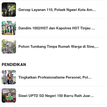
Gercep Layanan 110, Polsek Ngawi Kota Am…
Dandim 1002/HST dan Kapolres HST Tinjau …
Pohon Tumbang Timpa Rumah Warga di Sine,…
PENDIDIKAN
Tingkatkan Profesionalisme Personel, Pol…
Siswi UPTD SD Negeri 150 Barru Raih Juar…