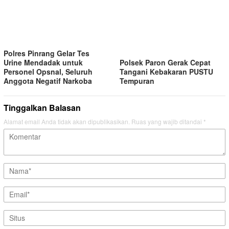
Polres Pinrang Gelar Tes
Polsek Paron Gerak Cepat
Urine Mendadak untuk
Tangani Kebakaran PUSTU
Personel Opsnal, Seluruh
Tempuran
Anggota Negatif Narkoba
Tinggalkan Balasan
Alamat email Anda tidak akan dipublikasikan.
Ruas yang wajib ditandai
*