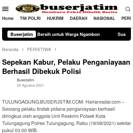
Loncat
Menu
ke
Mobile
konten
Home
TNI POLRI
HUKRIM
DAERAH
NASIONAL
PERI
ir Bersih untuk Warga Ngambon
Buserjatim
Susuri Jalanan Kota, Sat
Beranda
PERISTIWA
Sepekan Kabur, Pelaku Penganiayaan
Berhasil Dibekuk Polisi
Buserjatim
20 Agustus 2021
TULUNGAGUNG,BUSERJSTIM.COM- Harianradar.com –
Seorang pelaku tindak pidana penganiayaan berhasil
diringkus oleh anggota Unit Reskrim Polsek Kota
Tulungagung Polres Tulungagung, Rabu (18/08/2021) sekitar
pukul 03.00 WIB.