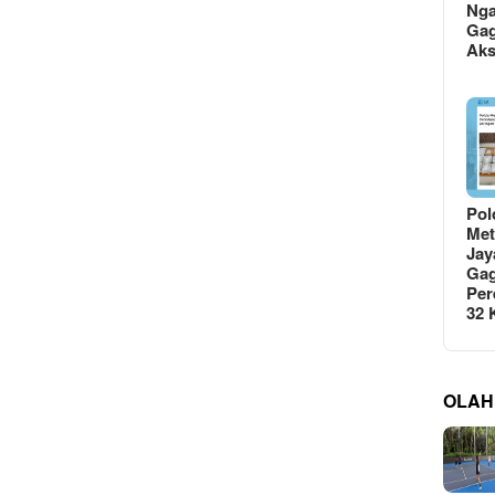
Ng
Gag
Ak
Pol
Met
Jay
Gag
Per
32
OLAH