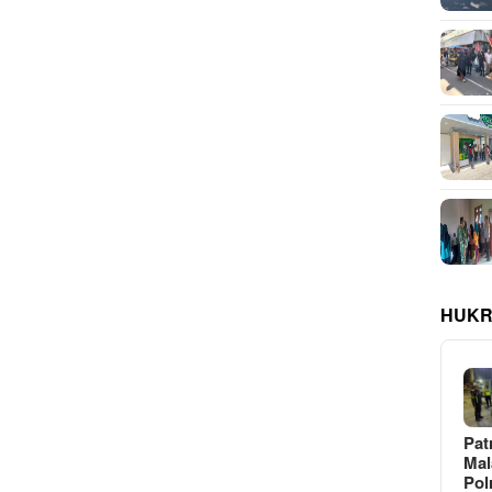
HUKR
Pat
Ma
Pol