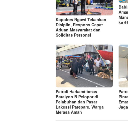
Babi
Aman
Manc
Kapolres Ngawi Tekankan
ke 6
Disiplin, Respons Cepat
Aduan Masyarakat dan
Soliditas Personel
Patroli Harkamtibmas
Patro
Batalyon B Pelopor di
Pinr
Pelabuhan dan Pasar
Emas
Lakessi Parepare, Warga
Jaga
Merasa Aman