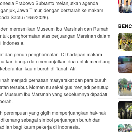
onesia Prabowo Subianto melanjutkan agenda
Nganjuk, Jawa Timur, dengan berziarah ke makam
pada Sabtu (16/5/2026).
BENC
residen meresmikan Museum Ibu Marsinah dan Rumah
ntuk penghormatan atas perjuangan Marsinah dalam
 Indonesia.
mat dan penuh penghormatan. Di hadapan makam
burkan bunga dan memanjatkan doa untuk mendiang
keberanian kaum buruh di Tanah Air.
inah menjadi perhatian masyarakat dan para buruh
iatan tersebut. Momen itu sekaligus menjadi penutup
an Museum Ibu Marsinah yang sebelumnya dipadati
aerah.
ruh perempuan yang gigih memperjuangkan hak-hak
p dikenang sebagai simbol perjuangan buruh dan
ilan bagi kaum pekerja di Indonesia.