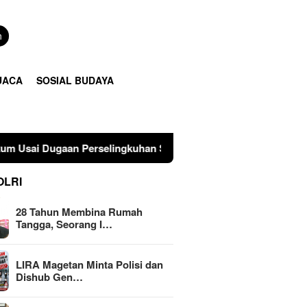
n
UACA
SOSIAL BUDAYA
lingkuhan Suami di Sulawesi Tengah
LIRA Magetan Mint
OLRI
28 Tahun Membina Rumah
Tangga, Seorang I…
LIRA Magetan Minta Polisi dan
Dishub Gen…