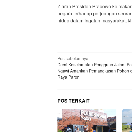
Ziarah Presiden Prabowo ke makam
negara terhadap perjuangan seoran
hidup dalam ingatan masyarakat, k
Navigasi
Pos sebelumnya
Demi Keselamatan Pengguna Jalan, Pol
pos
Ngawi Amankan Pemangkasan Pohon di
Raya Paron
POS TERKAIT