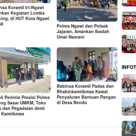
nsa Koramil 01/Ngawi
kan Kegiatan Lomba
ing, di HUT Kota Ngawi
68
Polres Ngawi dan Polsek
Jajaran, Amankan Ibadah
Umat Nasrani
INFO
Babinsa Koramil Padas dan
Bhabinkamtibmas Kawal
Penyaluran Bantuan Pangan
li Perintis Presisi Polres
di Desa Bendo
ang Sasar UMKM, Toko
 dan Pegadaian demi
 Kamtibmas