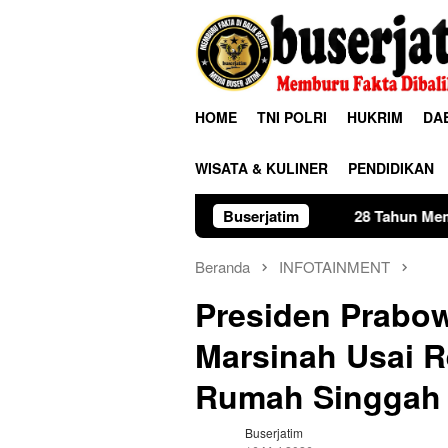
Loncat
ke
konten
HOME
TNI POLRI
HUKRIM
DA
WISATA & KULINER
PENDIDIKAN
28 Tahun Membina Rumah Tangga, 
Buserjatim
Beranda
INFOTAINMENT
Presiden Prabo
Marsinah Usai 
Rumah Singgah 
Buserjatim