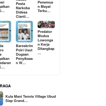
awi
Penemua
Pesta
alkan
n Mayat
Narkoba
si…
Terku…
Didesa
Cianti…
Predator
Modus
Lowonga
n Kerja
da
Bareskrim
Ditangkap
ro
Polri Usut
…
a
Dugaan
alkan
Penyiksaa
edaran
n W…
 K…
RAGA
Kula Mani Tennis Village Ubud
Siap Grand…