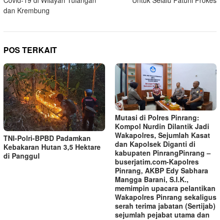
Covid-19 di Wilayah Tulangan
Untuk Selalu Patuhi Prokes
dan Krembung
POS TERKAIT
Mutasi di Polres Pinrang:
Kompol Nurdin Dilantik Jadi
Wakapolres, Sejumlah Kasat
TNI-Polri-BPBD Padamkan
dan Kapolsek Diganti di
Kebakaran Hutan 3,5 Hektare
kabupaten Pinrang‎‎Pinrang –
di Panggul
buserjatim.com-Kapolres
Pinrang, AKBP Edy Sabhara
Mangga Barani, S.I.K.,
memimpin upacara pelantikan
Wakapolres Pinrang sekaligus
serah terima jabatan (Sertijab)
sejumlah pejabat utama dan