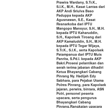
Prawira Wardany, S.Tr.K.,
S.I.K., M.H., Kasat Lantas dari
AKP Andi Sriulva Baso
Paduppa kepada AKP
Agusnawan, S.E., Kasat
Resnarkoba dari IPTU
Mangopo Mansyur, S.H., M.H.
kepada IPTU Kaharuddin,
S.H., Kapolsek Tiroang dari
AKP Kamaluddin, S.H., M.H.
kepada IPTU Tegar Wijaya,
S.Tr.K., S.I.K., serta Kapolsek
Patampanua dari IPTU Muis
Panrita, S.Pd.I. kepada AKP
Bakri.‎‎Prosesi pelantikan dan
serah terima jabatan dihadiri
Ketua Bhayangkari Cabang
Pinrang Ny. Hadijah Edy
Sabhara, para Pejabat Utama
Polres Pinrang, para Kapolsek
jajaran, perwira, bintara, ASN
Polri, personel peserta
upacara, serta pengurus
Bhayangkari Cabang
Pinrang.‎‎Rangkaian upacara