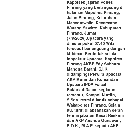
Kapolsek jajaran Polres
Pinrang yang berlangsung di
halaman Mapolres Pinrang,
Jalan Bintang, Kelurahan
Maccorawalie, Kecamatan
Watang Sawitto, Kabupaten
Pinrang, Jumat
(7/8/2026).‎‎Upacara yang
dimulai pukul 07.40 Wita
tersebut berlangsung dengan
khidmat. Bertindak selaku
Inspektur Upacara, Kapolres
Pinrang AKBP Edy Sabhara
Mangga Barani, S.I.K.,
didampingi Perwira Upacara
AKP Munir dan Komandan
Upacara IPDA Faisal
Bakhriadi‎‎Dalam kegiatan
tersebut, Kompol Nurdin,
S.Sos. resmi dilantik sebagai
Wakapolres Pinrang. Selain
itu, turut dilaksanakan serah
terima jabatan Kasat Reskrim
dari AKP Ananda Gunawan,
S.Tr.K., M.A.P. kepada AKP