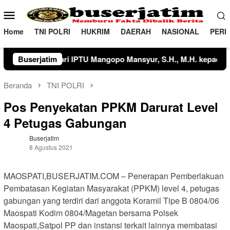
Loncat
Menu
ke
Mobile
konten
Home
TNI POLRI
HUKRIM
DAERAH
NASIONAL
PERI
H. kepada IPTU Tegar Wijaya, S.Tr.K., S.I.K., serta Kapolsek 
Buserjatim
Beranda
TNI POLRI
Pos Penyekatan PPKM Darurat Level
4 Petugas Gabungan
Buserjatim
8 Agustus 2021
MAOSPATI,BUSERJATIM.COM – Penerapan Pemberlakuan
Pembatasan Kegiatan Masyarakat (PPKM) level 4, petugas
gabungan yang terdiri dari anggota Koramil Tipe B 0804/06
Maospati Kodim 0804/Magetan bersama Polsek
Maospati,Satpol PP dan instansi terkait lainnya membatasi