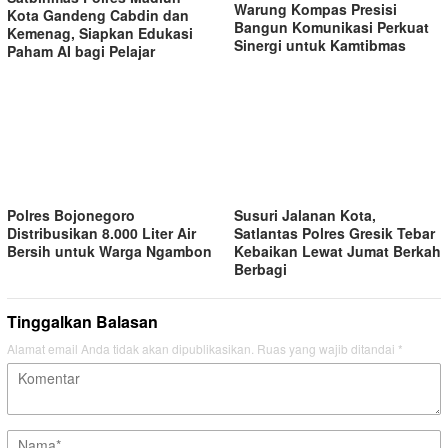
Warung Kompas Presisi
Kota Gandeng Cabdin dan
Bangun Komunikasi Perkuat
Kemenag, Siapkan Edukasi
Sinergi untuk Kamtibmas
Paham AI bagi Pelajar
Polres Bojonegoro
Susuri Jalanan Kota,
Distribusikan 8.000 Liter Air
Satlantas Polres Gresik Tebar
Bersih untuk Warga Ngambon
Kebaikan Lewat Jumat Berkah
Berbagi
Tinggalkan Balasan
Alamat email Anda tidak akan dipublikasikan.
Ruas yang wajib ditandai
*