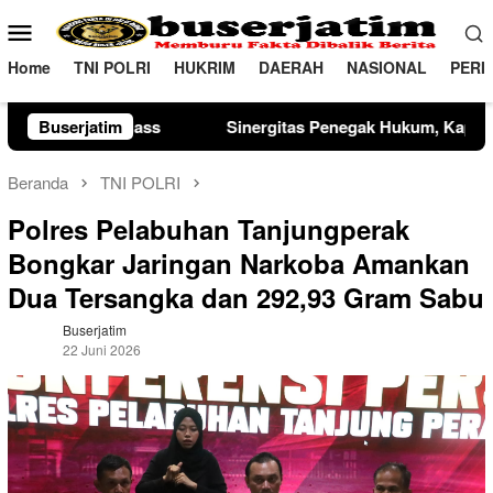
Loncat
Menu
ke
Mobile
konten
Home
TNI POLRI
HUKRIM
DAERAH
NASIONAL
PERI
tas Penegak Hukum, Kapolres Madiun dan Kajari Musnahkan Ba
Buserjatim
Beranda
TNI POLRI
Polres Pelabuhan Tanjungperak
Bongkar Jaringan Narkoba Amankan
Dua Tersangka dan 292,93 Gram Sabu
Buserjatim
22 Juni 2026