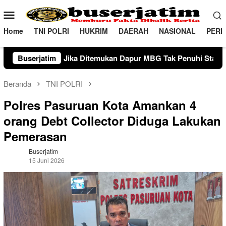
Loncat
Menu
ke
Mobile
konten
Home
TNI POLRI
HUKRIM
DAERAH
NASIONAL
PERI
ukan Dapur MBG Tak Penuhi Standar di kabupaten Pinrang
Buserjatim
Beranda
TNI POLRI
Polres Pasuruan Kota Amankan 4
orang Debt Collector Diduga Lakukan
Pemerasan
Buserjatim
15 Juni 2026