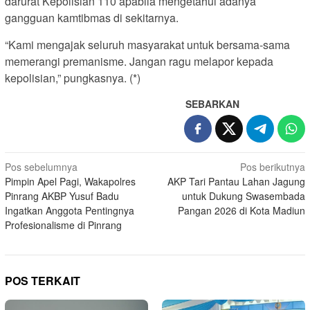
darurat Kepolisian 110 apabila mengetahui adanya
gangguan kamtibmas di sekitarnya.
“Kami mengajak seluruh masyarakat untuk bersama-sama
memerangi premanisme. Jangan ragu melapor kepada
kepolisian,” pungkasnya. (*)
SEBARKAN
Navigasi
Pos sebelumnya
Pos berikutnya
Pimpin Apel Pagi, Wakapolres
AKP Tari Pantau Lahan Jagung
pos
Pinrang AKBP Yusuf Badu
untuk Dukung Swasembada
Ingatkan Anggota Pentingnya
Pangan 2026 di Kota Madiun
Profesionalisme di Pinrang
POS TERKAIT