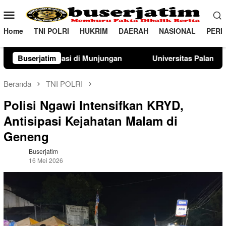
Loncat
Menu
ke
Mobile
konten
Home
TNI POLRI
HUKRIM
DAERAH
NASIONAL
PERI
unjungan
Buserjatim
Universitas Palangka Raya Perkuat SDM Polri L
Beranda
TNI POLRI
Polisi Ngawi Intensifkan KRYD,
Antisipasi Kejahatan Malam di
Geneng
Buserjatim
16 Mei 2026