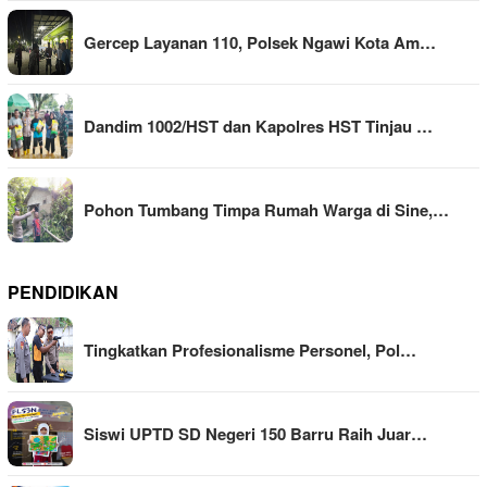
Gercep Layanan 110, Polsek Ngawi Kota Am…
Dandim 1002/HST dan Kapolres HST Tinjau …
Pohon Tumbang Timpa Rumah Warga di Sine,…
PENDIDIKAN
Tingkatkan Profesionalisme Personel, Pol…
Siswi UPTD SD Negeri 150 Barru Raih Juar…