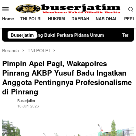
Loncat
Menu
ke
Mobile
konten
Home
TNI POLRI
HUKRIM
DAERAH
NASIONAL
PERI
kara Pidana Umum
Buserjatim
Terimakasih telah melaksanakan kewaj
Beranda
TNI POLRI
Pimpin Apel Pagi, Wakapolres
Pinrang AKBP Yusuf Badu Ingatkan
Anggota Pentingnya Profesionalisme
di Pinrang
Buserjatim
16 Juni 2026