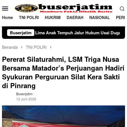
Loncat
Menu
ke
Mobile
konten
Home
TNI POLRI
HUKRIM
DAERAH
NASIONAL
PERI
 Tempuh Jalur Hukum Usai Dugaan Perselingkuhan Suami di Su
Buserjatim
Beranda
TNI POLRI
Pererat Silaturahmi, LSM Triga Nusa
Bersama Matador’s Perjuangan Hadiri
Syukuran Perguruan Silat Kera Sakti
di Pinrang
Buserjatim
12 Juni 2026