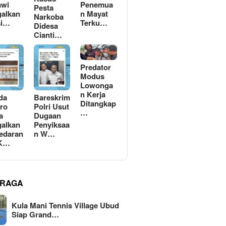
awi
Penemua
Pesta
alkan
n Mayat
Narkoba
si…
Terku…
Didesa
Cianti…
Predator
Modus
Lowonga
n Kerja
da
Bareskrim
Ditangkap
ro
Polri Usut
…
a
Dugaan
alkan
Penyiksaa
edaran
n W…
 K…
RAGA
Kula Mani Tennis Village Ubud
Siap Grand…