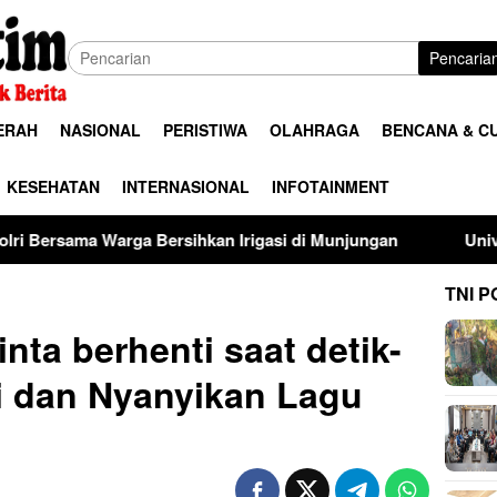
Pencaria
ERAH
NASIONAL
PERISTIWA
OLAHRAGA
BENCANA & C
KESEHATAN
INTERNASIONAL
INFOTAINMENT
a Bersihkan Irigasi di Munjungan
Universitas Palangka
TNI P
ta berhenti saat detik-
i dan Nyanyikan Lagu