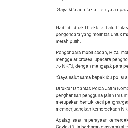
“Saya kira ada razia. Ternyata upaca
Hari ini, pihak Direktorat Lalu Lint
pengendara yang melintas untuk m
merah putih.
Pengendara mobil sedan, Rizal men
menggelar prosesi upacara pengho
76 NKRI, dengan mengajak para p
“Saya salut sama bapak ibu polisi s
Direktur Ditlantas Polda Jatim Ko
penghentian pengguna jalan ini un
merupakan bentuk kecil pengharga
memperjuangkan kemerdekaan NK
Apalagi saat ini perayaan kemerdek
Covid-19. Ia berharap masyarakat t