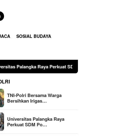
n
UACA
SOSIAL BUDAYA
 Raya Perkuat SDM Polri Lewat Pusat Studi Kepolisian
2
OLRI
TNI-Polri Bersama Warga
Bersihkan Irigas…
Universitas Palangka Raya
Perkuat SDM Po…