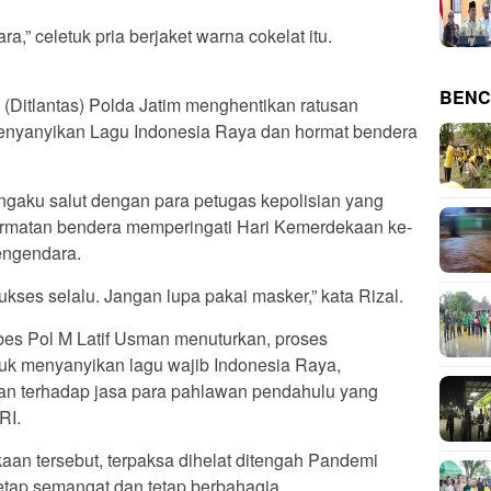
ra,” celetuk pria berjaket warna cokelat itu.
BENC
as (Ditlantas) Polda Jatim menghentikan ratusan
enyanyikan Lagu Indonesia Raya dan hormat bendera
gaku salut dengan para petugas kepolisian yang
rmatan bendera memperingati Hari Kemerdekaan ke-
engendara.
ukses selalu. Jangan lupa pakai masker,” kata Rizal.
mbes Pol M Latif Usman menuturkan, proses
tuk menyanyikan lagu wajib Indonesia Raya,
an terhadap jasa para pahlawan pendahulu yang
RI.
aan tersebut, terpaksa dihelat ditengah Pandemi
etap semangat dan tetap berbahagia.