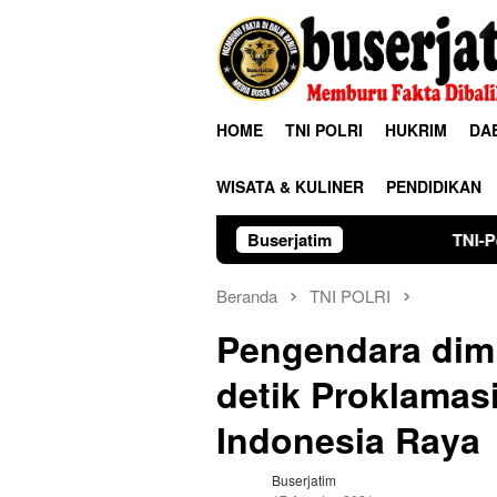
Loncat
ke
konten
HOME
TNI POLRI
HUKRIM
DA
WISATA & KULINER
PENDIDIKAN
Buserjatim
TNI-Polri Bersama Warg
Beranda
TNI POLRI
Pengendara dimin
detik Proklamas
Indonesia Raya
Buserjatim