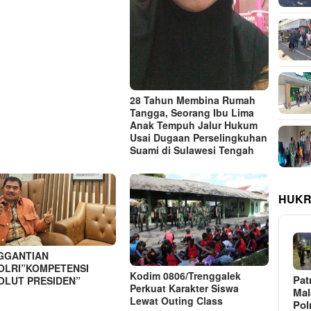
28 Tahun Membina Rumah
Tangga, Seorang Ibu Lima
Anak Tempuh Jalur Hukum
Usai Dugaan Perselingkuhan
Suami di Sulawesi Tengah
HUKR
GGANTIAN
OLRI”KOMPETENSI
Kodim 0806/Trenggalek
Pat
OLUT PRESIDEN”
Perkuat Karakter Siswa
Ma
Lewat Outing Class
Pol