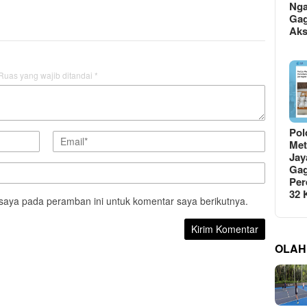
Ng
Gag
Ak
Ruas yang wajib ditandai
*
Pol
Met
Jay
Gag
Per
32
saya pada peramban ini untuk komentar saya berikutnya.
OLAH