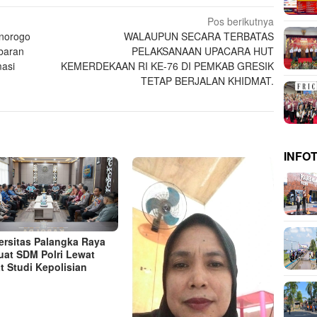
Pos berikutnya
norogo
WALAUPUN SECARA TERBATAS
baran
PELAKSANAAN UPACARA HUT
asi
KEMERDEKAAN RI KE-76 DI PEMKAB GRESIK
TETAP BERJALAN KHIDMAT.
INFO
ersitas Palangka Raya
uat SDM Polri Lewat
t Studi Kepolisian