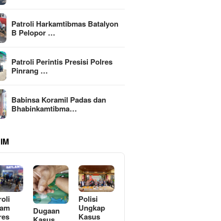
Patroli Harkamtibmas Batalyon
B Pelopor …
Patroli Perintis Presisi Polres
Pinrang …
Babinsa Koramil Padas dan
Bhabinkamtibma…
IM
roli
Polisi
lam
Ungkap
Dugaan
res
Kasus
Kasus