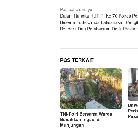
Navigasi
Pos sebelumnya
Dalam Rangka HUT RI Ke 76,Polres Po
pos
Beserta Forkopimda Laksanakan Pengi
Bendera Dan Pembacaan Detik Proklam
POS TERKAIT
Univ
Perk
TNI-Polri Bersama Warga
Pusa
Bersihkan Irigasi di
Munjungan