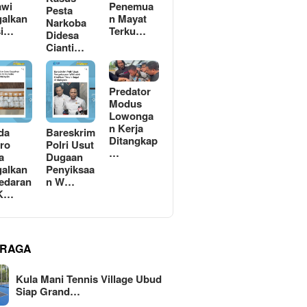
awi
Penemua
Pesta
alkan
n Mayat
Narkoba
si…
Terku…
Didesa
Cianti…
Predator
Modus
Lowonga
n Kerja
da
Bareskrim
Ditangkap
ro
Polri Usut
…
a
Dugaan
alkan
Penyiksaa
edaran
n W…
 K…
RAGA
Kula Mani Tennis Village Ubud
Siap Grand…