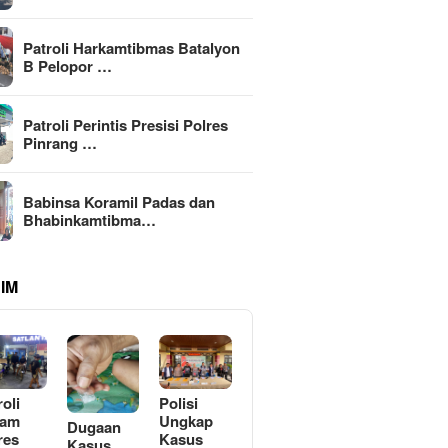
Patroli Harkamtibmas Batalyon
B Pelopor …
Patroli Perintis Presisi Polres
Pinrang …
Babinsa Koramil Padas dan
Bhabinkamtibma…
IM
roli
Polisi
lam
Ungkap
Dugaan
res
Kasus
Kasus