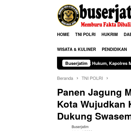
Loncat
ke
konten
HOME
TNI POLRI
HUKRIM
DA
WISATA & KULINER
PENDIDIKAN
inergitas Penegak Hukum, Kapolres Madiun dan Kajari Musnah
Buserjatim
Beranda
TNI POLRI
Panen Jagung M
Kota Wujudkan 
Dukung Swasem
Buserjatim