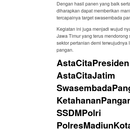
Dengan hasil panen yang baik serta
diharapkan dapat memberikan manf
tercapainya target swasembada pa
Kegiatan ini juga menjadi wujud n
Jawa Timur yang terus mendorong s
sektor pertanian demi terwujudnya 
pangan.
AstaCitaPresiden
AstaCitaJatim
SwasembadaPan
KetahananPangan
SSDMPolri
PolresMadiunKot