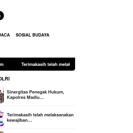
n
UACA
SOSIAL BUDAYA
ah melaksanakan kewajiban perpajakan daerah tepat waktu deng
OLRI
Sinergitas Penegak Hukum,
Kapolres Madiu…
Terimakasih telah melaksanakan
kewajiban…