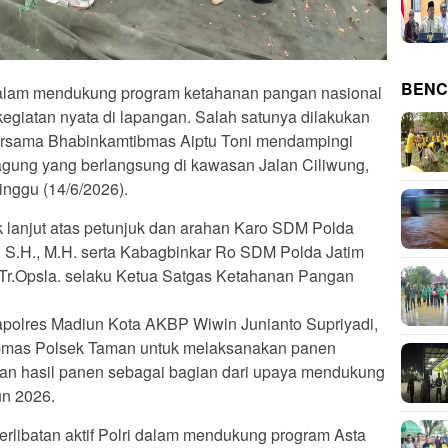
BENC
lam mendukung program ketahanan pangan nasional
kegiatan nyata di lapangan. Salah satunya dilakukan
ersama Bhabinkamtibmas Aiptu Toni mendampingi
agung yang berlangsung di kawasan Jalan Ciliwung,
nggu (14/6/2026).
k lanjut atas petunjuk dan arahan Karo SDM Polda
 S.H., M.H. serta Kabagbinkar Ro SDM Polda Jatim
M.Tr.Opsla. selaku Ketua Satgas Ketahanan Pangan
Kapolres Madiun Kota AKBP Wiwin Junianto Supriyadi,
ibmas Polsek Taman untuk melaksanakan panen
gan hasil panen sebagai bagian dari upaya mendukung
n 2026.
terlibatan aktif Polri dalam mendukung program Asta