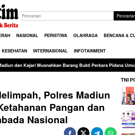
Pencaria
ERAH
NASIONAL
PERISTIWA
OLAHRAGA
BENCANA & C
KESEHATAN
INTERNASIONAL
INFOTAINMENT
kan Barang Bukti Perkara Pidana Umum
Terimakasih tel
TNI P
elimpah, Polres Madiun
Ketahanan Pangan dan
bada Nasional