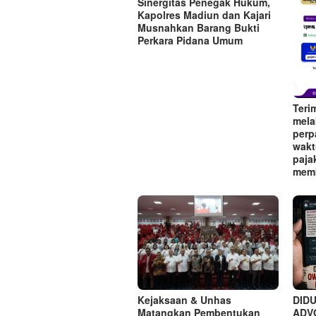
Sinergitas Penegak Hukum,
Kapolres Madiun dan Kajari
Musnahkan Barang Bukti
Perkara Pidana Umum
Teri
mela
perp
wakt
paja
memb
Kejaksaan & Unhas
DID
Matangkan Pembentukan
ADVO