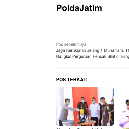
PoldaJatim
Navigasi
Pos sebelumnya
Jaga Kerukunan Jelang 1 Muharram, TN
pos
Rangkul Perguruan Pencak Silat di Pan
POS TERKAIT