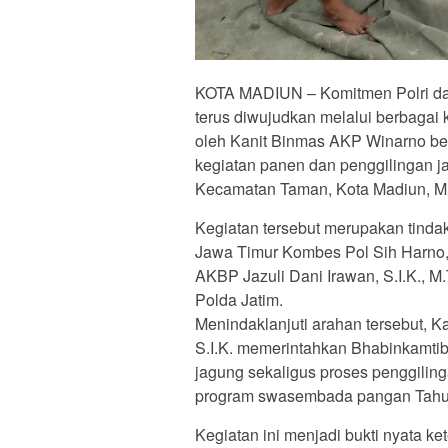
KOTA MADIUN – Komitmen Polri da
terus diwujudkan melalui berbagai 
oleh Kanit Binmas AKP Winarno b
kegiatan panen dan penggilingan j
Kecamatan Taman, Kota Madiun, Mi
Kegiatan tersebut merupakan tinda
Jawa Timur Kombes Pol Sih Harno,
AKBP Jazuli Dani Irawan, S.I.K., 
Polda Jatim.
Menindaklanjuti arahan tersebut, 
S.I.K. memerintahkan Bhabinkamt
jagung sekaligus proses penggilin
program swasembada pangan Tahu
Kegiatan ini menjadi bukti nyata ke