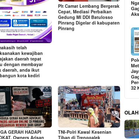
Ng
Plt Camat Lembang Bergerak
Gag
Cepat, Mediasi Perbaikan
Ak
Gedung MI DDI Batulosso
Pinrang Digelar di kabupaten
Pinrang
makasih telah
ksanakan kewajiban
ajakan daerah tepat
Pol
u dengan membayar
Met
k daerah, anda ikut
Jay
angun kota kediri
Gag
Per
32
OLAH
TNI-Polri Kawal Kesenian
UGA GERAH HADAPI
Tiban di Trenggalek
KAT, Owners Arisan