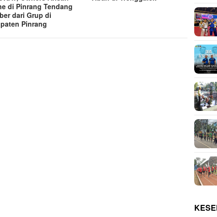
ne di Pinrang Tendang
er dari Grup di
paten Pinrang
KESE