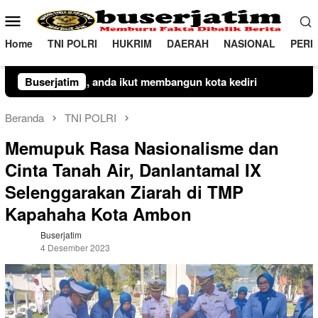
Loncat
Menu
ke
Mobile
konten
Home
TNI POLRI
HUKRIM
DAERAH
NASIONAL
PERI
t membangun kota kediri
Buserjatim
Plt Camat Lembang Bergerak Ce
Beranda
TNI POLRI
Memupuk Rasa Nasionalisme dan
Cinta Tanah Air, Danlantamal IX
Selenggarakan Ziarah di TMP
Kapahaha Kota Ambon
Buserjatim
4 Desember 2023