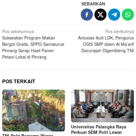
SEBARKAN
Navigasi
Pos sebelumnya
Pos berikutnya
Sukseskan Program Makan
Antusias Ikuti LDK, Pengurus
pos
Bergizi Gratis, SPPG Samaturue
OSIS SMP Islam Al Ma’arif
Pinrang Serap Hasil Panen
Darunajah Digembleng TNI
Petani Lokal di Pinrang
POS TERKAIT
Universitas Palangka Raya
Perkuat SDM Polri Lewat
TNI-Polri Bersama Warga