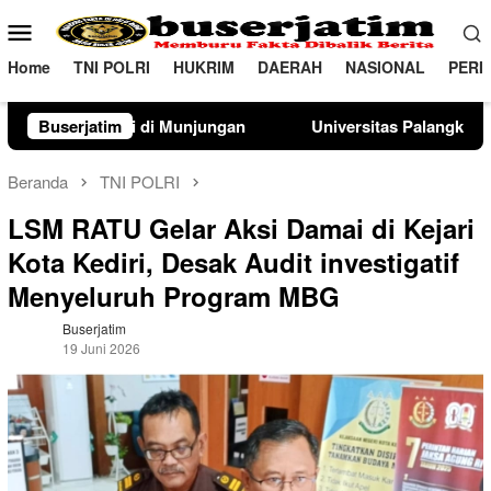
Loncat
Menu
ke
Mobile
konten
Home
TNI POLRI
HUKRIM
DAERAH
NASIONAL
PERI
ungan
Buserjatim
Universitas Palangka Raya Perkuat SDM Polri Lewa
Beranda
TNI POLRI
LSM RATU Gelar Aksi Damai di Kejari
Kota Kediri, Desak Audit investigatif
Menyeluruh Program MBG
Buserjatim
19 Juni 2026