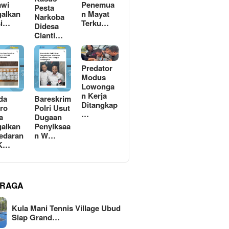
awi
Penemua
Pesta
alkan
n Mayat
Narkoba
si…
Terku…
Didesa
Cianti…
Predator
Modus
Lowonga
n Kerja
da
Bareskrim
Ditangkap
ro
Polri Usut
…
a
Dugaan
alkan
Penyiksaa
edaran
n W…
 K…
RAGA
Kula Mani Tennis Village Ubud
Siap Grand…