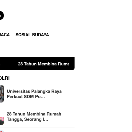
n
UACA
SOSIAL BUDAYA
mbina Rumah Tangga, Seorang Ibu Lima Anak Tempuh Jalur Huk
OLRI
Universitas Palangka Raya
Perkuat SDM Po…
28 Tahun Membina Rumah
Tangga, Seorang I…