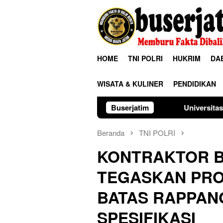
Loncat
ke
konten
HOME
TNI POLRI
HUKRIM
DA
WISATA & KULINER
PENDIDIKAN
Universitas Palangka Raya Perku
Buserjatim
Beranda
TNI POLRI
KONTRAKTOR BE
TEGASKAN PRO
BATAS RAPPAN
SPESIFIKASI