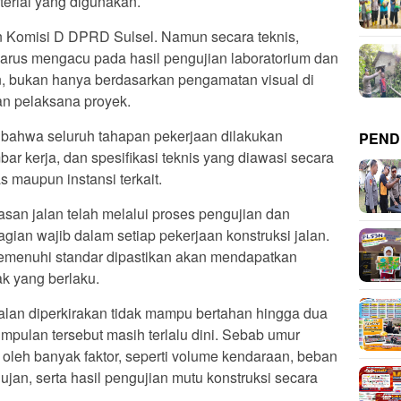
terial yang digunakan.
n Komisi D DPRD Sulsel. Namun secara teknis,
n harus mengacu pada hasil pengujian laboratorium dan
an, bukan hanya berdasarkan pengamatan visual di
lan pelaksana proyek.
bahwa seluruh tahapan pekerjaan dilakukan
PEND
r kerja, dan spesifikasi teknis yang diawasi secara
 maupun instansi terkait.
rasan jalan telah melalui proses pengujian dan
ian wajib dalam setiap pekerjaan konstruksi jalan.
memenuhi standar dipastikan akan mendapatkan
k yang berlaku.
jalan diperkirakan tidak mampu bertahan hingga dua
impulan tersebut masih terlalu dini. Sebab umur
n oleh banyak faktor, seperti volume kendaraan, beban
 hujan, serta hasil pengujian mutu konstruksi secara