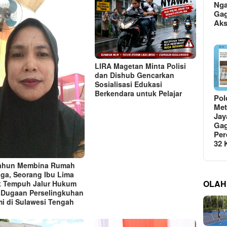
Ng
Gag
Ak
LIRA Magetan Minta Polisi
dan Dishub Gencarkan
Sosialisasi Edukasi
Berkendara untuk Pelajar
Pol
Met
Jay
Gag
Per
32
Tahun Membina Rumah
ga, Seorang Ibu Lima
OLAH
 Tempuh Jalur Hukum
 Dugaan Perselingkuhan
i di Sulawesi Tengah