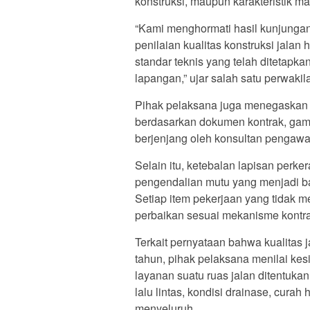
konstruksi, maupun karakteristik ma
“Kami menghormati hasil kunjunga
penilaian kualitas konstruksi jala
standar teknis yang telah ditetapk
lapangan,” ujar salah satu perwaki
Pihak pelaksana juga menegaskan 
berdasarkan dokumen kontrak, gamba
berjenjang oleh konsultan pengawas
Selain itu, ketebalan lapisan perke
pengendalian mutu yang menjadi bag
Setiap item pekerjaan yang tidak 
perbaikan sesuai mekanisme kontra
Terkait pernyataan bahwa kualitas 
tahun, pihak pelaksana menilai kes
layanan suatu ruas jalan ditentuka
lalu lintas, kondisi drainase, curah
menyeluruh.