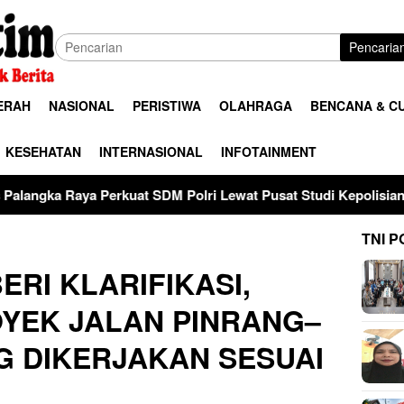
Pencaria
ERAH
NASIONAL
PERISTIWA
OLAHRAGA
BENCANA & C
KESEHATAN
INTERNASIONAL
INFOTAINMENT
at SDM Polri Lewat Pusat Studi Kepolisian
28 Tahun Me
TNI P
RI KLARIFIKASI,
YEK JALAN PINRANG–
G DIKERJAKAN SESUAI