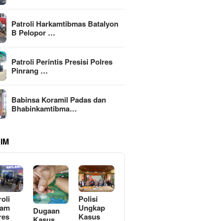
Patroli Harkamtibmas Batalyon
B Pelopor …
Patroli Perintis Presisi Polres
Pinrang …
Babinsa Koramil Padas dan
Bhabinkamtibma…
IM
roli
Polisi
lam
Ungkap
Dugaan
res
Kasus
Kasus