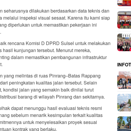
an seharusnya dilakukan berdasarkan data teknis dan
 melalui inspeksi visual sesaat. Karena itu kami siap
ng diperlukan untuk memastikan pekerjaan ini
.
aik rencana Komisi D DPRD Sulsel untuk melakukan
 hasil kunjungan tersebut. Menurut mereka,
ting dalam memastikan pembangunan infrastruktur
t.
INFO
lan yang melintas di ruas Pinrang–Batas Rappang
ri peningkatan kualitas jalan tersebut. Selain
kondisi jalan yang semakin baik dinilai turut
stribusi barang di wilayah Pinrang dan sekitarnya.
ihak dapat menunggu hasil evaluasi teknis resmi
nang sebelum menarik kesimpulan terkait kualitas
itmennya untuk menyelesaikan proyek sesuai
entuan kontrak yang berlaku.