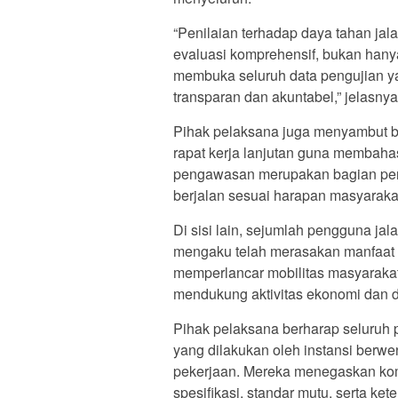
“Penilaian terhadap daya tahan jal
evaluasi komprehensif, bukan hanya
membuka seluruh data pengujian ya
transparan dan akuntabel,” jelasnya
Pihak pelaksana juga menyambut b
rapat kerja lanjutan guna membahas
pengawasan merupakan bagian pen
berjalan sesuai harapan masyaraka
Di sisi lain, sejumlah pengguna ja
mengaku telah merasakan manfaat da
memperlancar mobilitas masyarakat, 
mendukung aktivitas ekonomi dan di
Pihak pelaksana berharap seluruh p
yang dilakukan oleh instansi berwe
pekerjaan. Mereka menegaskan kom
spesifikasi, standar mutu, serta ket