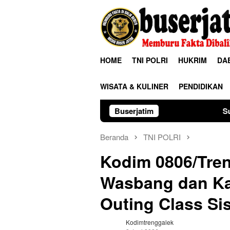
Loncat
ke
konten
HOME
TNI POLRI
HUKRIM
DA
WISATA & KULINER
PENDIDIKAN
Buserjatim
Susuri Jalanan Kota, 
Beranda
TNI POLRI
Kodim 0806/Tre
Wasbang dan Ka
Outing Class Si
Kodimtrenggalek