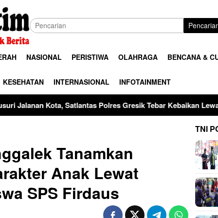
Pencaria
ERAH
NASIONAL
PERISTIWA
OLAHRAGA
BENCANA & C
KESEHATAN
INTERNASIONAL
INFOTAINMENT
Satlantas Polres Gresik Tebar Kebaikan Lewat Jumat Berkah Ber
TNI P
nggalek Tanamkan
rakter Anak Lewat
swa SPS Firdaus