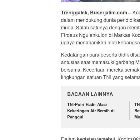
Trenggalek, Buserjatim.com –
Kod
dalam mendukung dunia pendidikan 
muda. Salah satunya dengan memfasi
Firdaus Ngulankulon di Markas Kod
upaya menanamkan nilai kebangsaan,
Kedatangan para peserta didik di
antusias saat memasuki gerbang M
bersama. Keceriaan mereka semakin
lingkungan satuan TNI yang selama 
BACAAN LAINNYA
TNI-Polri Hadir Atasi
TN
Kekeringan Air Bersih di
Be
Panggul
Mu
Dalam kegiatan tersebut, Kodim 0