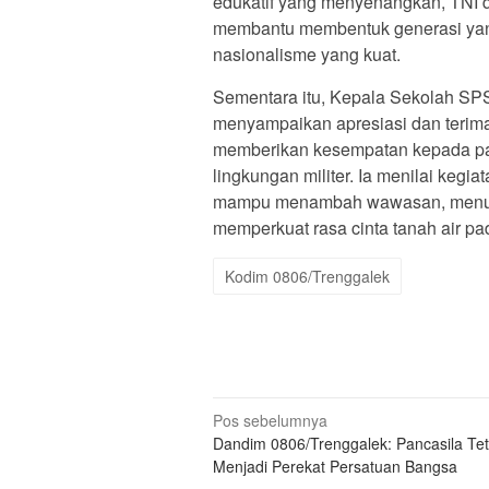
edukatif yang menyenangkan, TNI d
membantu membentuk generasi yang b
nasionalisme yang kuat.
Sementara itu, Kepala Sekolah SPS
menyampaikan apresiasi dan terim
memberikan kesempatan kepada para
lingkungan militer. Ia menilai keg
mampu menambah wawasan, menumbu
memperkuat rasa cinta tanah air pad
Kodim 0806/Trenggalek
Navigasi
Pos sebelumnya
Dandim 0806/Trenggalek: Pancasila Te
pos
Menjadi Perekat Persatuan Bangsa