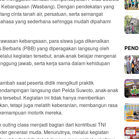
n Kebangsaan (Wasbang). Dengan pendekatan yang
entang cinta tanah air, persatuan, serta semangat
ahasa yang sederhana sehingga mudah dipahami
awasan kebangsaan, para siswa juga dikenalkan
PEND
s Berbaris (PBB) yang diperagakan langsung oleh
lalui kegiatan tersebut, anak-anak belajar mengenai
tanggung jawab, serta kerja sama dalam kehidupan
ambah saat peserta didik mengikuti praktik
pendampingan langsung dari Pelda Suwoto, anak-anak
tersebut. Kegiatan ini tidak hanya memberikan
n, tetapi juga melatih keberanian, membangun rasa
 kemampuan motorik mereka.
uting class menjadi bagian dari kontribusi TNI
er generasi muda. Menurutnya, melalui kegiatan