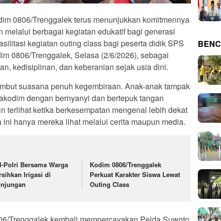
im 0806/Trenggalek terus menunjukkan komitmennya
melalui berbagai kegiatan edukatif bagi generasi
litasi kegiatan outing class bagi peserta didik SPS
BENC
im 0806/Trenggalek, Selasa (2/6/2026), sebagai
 kedisiplinan, dan keberanian sejak usia dini.
sambut suasana penuh kegembiraan. Anak-anak tampak
akodim dengan bernyanyi dan bertepuk tangan
 terlihat ketika berkesempatan mengenal lebih dekat
ini hanya mereka lihat melalui cerita maupun media.
I-Polri Bersama Warga
Kodim 0806/Trenggalek
rsihkan Irigasi di
Perkuat Karakter Siswa Lewat
njungan
Outing Class
806/Trenggalek kembali mempercayakan Pelda Suwoto