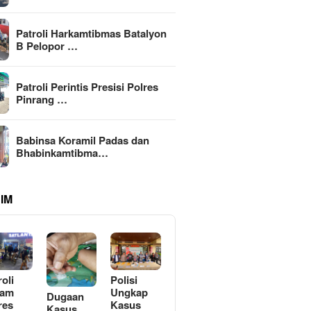
Patroli Harkamtibmas Batalyon
B Pelopor …
Patroli Perintis Presisi Polres
Pinrang …
Babinsa Koramil Padas dan
Bhabinkamtibma…
IM
roli
Polisi
lam
Ungkap
Dugaan
res
Kasus
Kasus