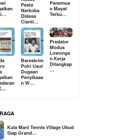
awi
Penemua
Pesta
alkan
n Mayat
Narkoba
si…
Terku…
Didesa
Cianti…
Predator
Modus
Lowonga
n Kerja
da
Bareskrim
Ditangkap
ro
Polri Usut
…
a
Dugaan
alkan
Penyiksaa
edaran
n W…
 K…
RAGA
Kula Mani Tennis Village Ubud
Siap Grand…