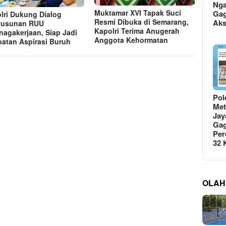
Ng
Muktamar XVI Tapak Suci
Gag
lri Dukung Dialog
Resmi Dibuka di Semarang,
Ak
yusunan RUU
Kapolri Terima Anugerah
nagakerjaan, Siap Jadi
Anggota Kehormatan
atan Aspirasi Buruh
Pol
Met
Jay
Gag
Per
32
OLAH