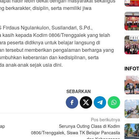
apat hadir lebih dekat dengan masyarakat sekaligus
erkarakter, disiplin, serta memiliki jiwa
 Firdaus Ngulankulon, Susilandari, S.Pd.,
a kasih kepada Kodim 0806/Trenggalek yang telah
 peserta didiknya untuk belajar langsung di
iatan tersebut memberikan pengalaman berharga yang
hkan keberanian dan kedisiplinan, serta
a anak-anak sejak usia dini.
INFO
SEBARKAN
Pos berikutnya
tap
Serunya Outing Class di Kodim
0806/Trenggalek, Siswa TK Belajar Pancasila