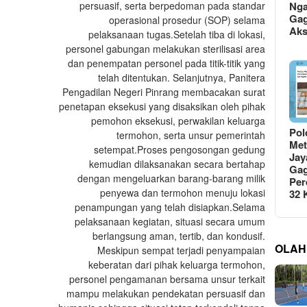
persuasif, serta berpedoman pada standar
Ng
Gag
operasional prosedur (SOP) selama
Ak
pelaksanaan tugas.‎‎Setelah tiba di lokasi,
personel gabungan melakukan sterilisasi area
dan penempatan personel pada titik-titik yang
telah ditentukan. Selanjutnya, Panitera
Pengadilan Negeri Pinrang membacakan surat
penetapan eksekusi yang disaksikan oleh pihak
pemohon eksekusi, perwakilan keluarga
Pol
termohon, serta unsur pemerintah
Met
setempat.‎‎Proses pengosongan gedung
Jay
kemudian dilaksanakan secara bertahap
Gag
dengan mengeluarkan barang-barang milik
Per
penyewa dan termohon menuju lokasi
32
penampungan yang telah disiapkan.‎‎Selama
pelaksanaan kegiatan, situasi secara umum
berlangsung aman, tertib, dan kondusif.
OLAH
Meskipun sempat terjadi penyampaian
keberatan dari pihak keluarga termohon,
personel pengamanan bersama unsur terkait
mampu melakukan pendekatan persuasif dan