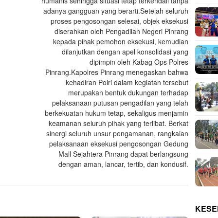
humanis sehingga situasi tetap terkendali tanpa
adanya gangguan yang berarti.‎‎Setelah seluruh
proses pengosongan selesai, objek eksekusi
diserahkan oleh Pengadilan Negeri Pinrang
kepada pihak pemohon eksekusi, kemudian
dilanjutkan dengan apel konsolidasi yang
dipimpin oleh Kabag Ops Polres
Pinrang.‎‎Kapolres Pinrang menegaskan bahwa
kehadiran Polri dalam kegiatan tersebut
merupakan bentuk dukungan terhadap
pelaksanaan putusan pengadilan yang telah
berkekuatan hukum tetap, sekaligus menjamin
keamanan seluruh pihak yang terlibat. Berkat
sinergi seluruh unsur pengamanan, rangkaian
pelaksanaan eksekusi pengosongan Gedung
Mall Sejahtera Pinrang dapat berlangsung
dengan aman, lancar, tertib, dan kondusif.
KESE