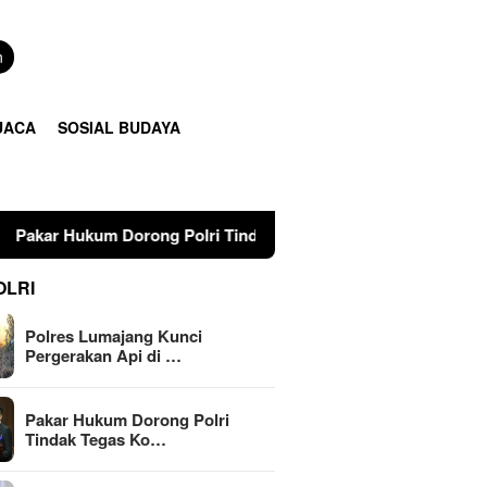
n
UACA
SOSIAL BUDAYA
olri Tindak Tegas Konten Medsos yang Mengandung Provokasi
OLRI
Polres Lumajang Kunci
Pergerakan Api di …
Pakar Hukum Dorong Polri
Tindak Tegas Ko…