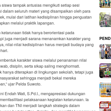
 siswa tampak antusias mengikuti setiap sesi
asi dalam seluruh materi yang disampaikan oleh para
ek, mulai dari latihan kedisiplinan hingga penguatan
apkan melalui praktik lapangan.
ketarunaan tidak hanya berorientasi pada
PEND
api juga menjadi sarana menanamkan karakter yang
a, nilai-nilai kedisiplinan harus menjadi budaya yang
hari.
mbentuk karakter siswa melalui penanaman nilai
wab, disiplin, serta sikap saling menghormati.
ak hanya diterapkan di lingkungan sekolah, tetapi juga
masyarakat sehingga menjadi bekal mereka
n,” ujar Pelda Suwoto.
i Endah Wati, S.Pd.I., mengapresiasi dukungan
memfasilitasi pelaksanaan kegiatan ketarunaan. Ia
dikan dan TNI menjadi langkah strategis dalam