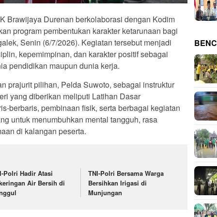
K Brawijaya Durenan berkolaborasi dengan Kodim
an program pembentukan karakter ketarunaan bagi
lek, Senin (6/7/2026). Kegiatan tersebut menjadi
BENC
lin, kepemimpinan, dan karakter positif sebagai
ia pendidikan maupun dunia kerja.
rajurit pilihan, Pelda Suwoto, sebagai instruktur
eri yang diberikan meliputi Latihan Dasar
s-berbaris, pembinaan fisik, serta berbagai kegiatan
ang untuk menumbuhkan mental tangguh, rasa
aan di kalangan peserta.
I-Polri Hadir Atasi
TNI-Polri Bersama Warga
keringan Air Bersih di
Bersihkan Irigasi di
nggul
Munjungan