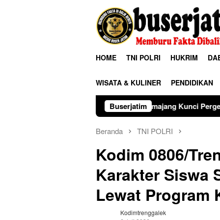
Loncat
ke
konten
HOME
TNI POLRI
HUKRIM
DA
WISATA & KULINER
PENDIDIKAN
Polres Lumajang Kunci Pergerakan Api di Ranupani A
Buserjatim
Beranda
TNI POLRI
Kodim 0806/Tre
Karakter Siswa
Lewat Program 
Kodimtrenggalek