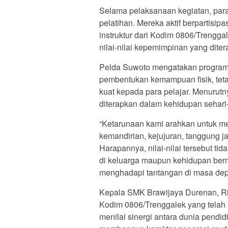
Selama pelaksanaan kegiatan, para
pelatihan. Mereka aktif berpartisip
instruktur dari Kodim 0806/Trenggal
nilai-nilai kepemimpinan yang diter
Pelda Suwoto mengatakan program 
pembentukan kemampuan fisik, tet
kuat kepada para pelajar. Menurutny
diterapkan dalam kehidupan sehari-
“Ketarunaan kami arahkan untuk me
kemandirian, kejujuran, tanggung ja
Harapannya, nilai-nilai tersebut tid
di keluarga maupun kehidupan ber
menghadapi tantangan di masa depa
Kepala SMK Brawijaya Durenan, Rin
Kodim 0806/Trenggalek yang telah 
menilai sinergi antara dunia pendi