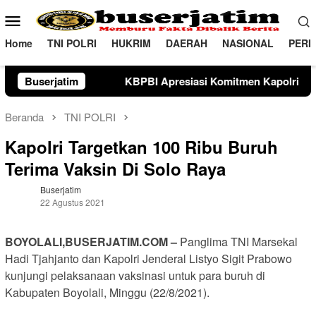
Loncat
Menu
ke
Mobile
konten
Home
TNI POLRI
HUKRIM
DAERAH
NASIONAL
PERI
I Apresiasi Komitmen Kapolri Kawal Aspirasi dalam Pembahas
Buserjatim
Beranda
TNI POLRI
Kapolri Targetkan 100 Ribu Buruh
Terima Vaksin Di Solo Raya
Buserjatim
22 Agustus 2021
BOYOLALI,BUSERJATIM.COM –
Panglima TNI Marsekal
Hadi Tjahjanto dan Kapolri Jenderal Listyo Sigit Prabowo
kunjungi pelaksanaan vaksinasi untuk para buruh di
Kabupaten Boyolali, Minggu (22/8/2021).