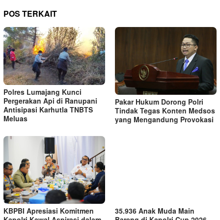
POS TERKAIT
Polres Lumajang Kunci
Pergerakan Api di Ranupani
Pakar Hukum Dorong Polri
Antisipasi Karhutla TNBTS
Tindak Tegas Konten Medsos
Meluas
yang Mengandung Provokasi
KBPBI Apresiasi Komitmen
35.936 Anak Muda Main
Kapolri Kawal Aspirasi dalam
Bareng di Kapolri Cup 2026,