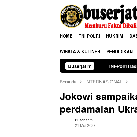
Loncat
ke
konten
HOME
TNI POLRI
HUKRIM
DA
WISATA & KULINER
PENDIDIKAN
TNI-Polri Hadir Atasi Kekeringan 
Buserjatim
Beranda
INTERNASIONAL
Jokowi sampaik
perdamaian Ukr
Buserjatim
21 Mei 2023