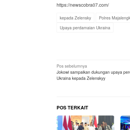
https://newscobra07.com/
kepada Zelensky
Polres Majaleng
Upaya perdamaian Ukraina
Navigasi
Pos sebelumnya
Jokowi sampaikan dukungan upaya pe
pos
Ukraina kepada Zelenskyy
POS TERKAIT