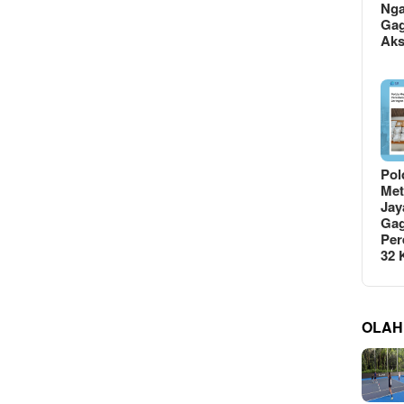
Ng
Gag
Ak
Pol
Met
Jay
Gag
Per
32
OLAH