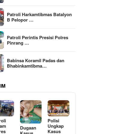
Patroli Harkamtibmas Batalyon
B Pelopor …
Patroli Perintis Presisi Polres
Pinrang …
Babinsa Koramil Padas dan
Bhabinkamtibma…
IM
roli
Polisi
lam
Ungkap
Dugaan
res
Kasus
Kasus