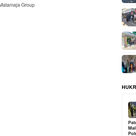
a Matamaja Group
HUKR
Pat
Ma
Pol