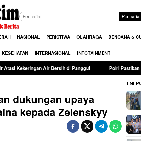
Pencaria
ERAH
NASIONAL
PERISTIWA
OLAHRAGA
BENCANA & C
KESEHATAN
INTERNASIONAL
INFOTAINMENT
Air Bersih di Panggul
Polri Pastikan Proses Pemeriksaan
TNI P
an dukungan upaya
aina kepada Zelenskyy