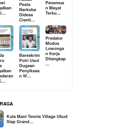
awi
Penemua
Pesta
alkan
n Mayat
Narkoba
si…
Terku…
Didesa
Cianti…
Predator
Modus
Lowonga
n Kerja
da
Bareskrim
Ditangkap
ro
Polri Usut
…
a
Dugaan
alkan
Penyiksaa
edaran
n W…
 K…
RAGA
Kula Mani Tennis Village Ubud
Siap Grand…