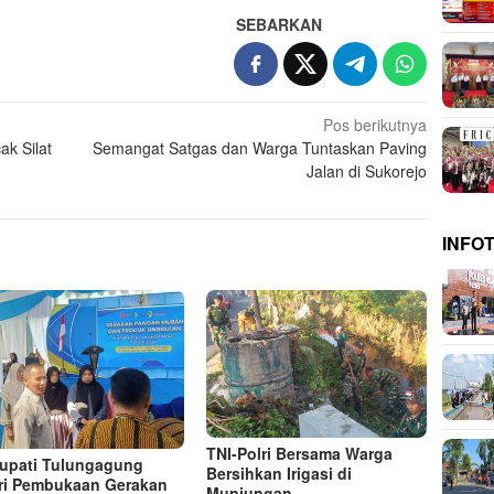
SEBARKAN
Pos berikutnya
k Silat
Semangat Satgas dan Warga Tuntaskan Paving
Jalan di Sukorejo
INFO
TNI-Polri Bersama Warga
Bupati Tulungagung
Bersihkan Irigasi di
ri Pembukaan Gerakan
Munjungan