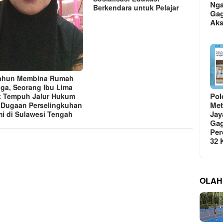
Ng
Berkendara untuk Pelajar
Gag
Ak
Tahun Membina Rumah
ga, Seorang Ibu Lima
Pol
 Tempuh Jalur Hukum
Met
 Dugaan Perselingkuhan
Jay
i di Sulawesi Tengah
Gag
Per
32
OLAH