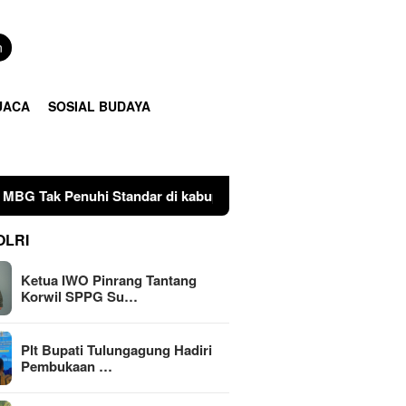
n
UACA
SOSIAL BUDAYA
ar di kabupaten Pinrang
Plt Bupati Tulungagung Hadi
OLRI
Ketua IWO Pinrang Tantang
Korwil SPPG Su…
Plt Bupati Tulungagung Hadiri
Pembukaan …