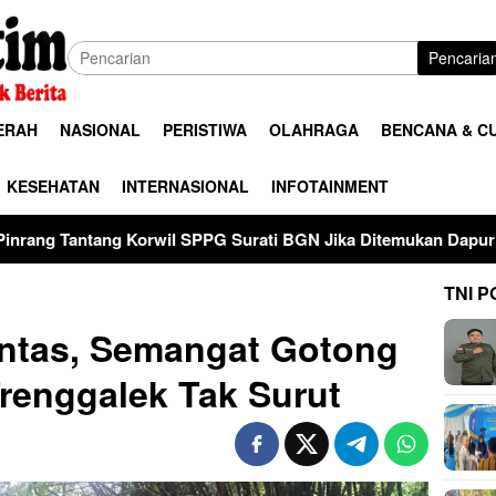
Pencaria
ERAH
NASIONAL
PERISTIWA
OLAHRAGA
BENCANA & C
KESEHATAN
INTERNASIONAL
INFOTAINMENT
 SPPG Surati BGN Jika Ditemukan Dapur MBG Tak Penuhi Stand
TNI P
untas, Semangat Gotong
enggalek Tak Surut