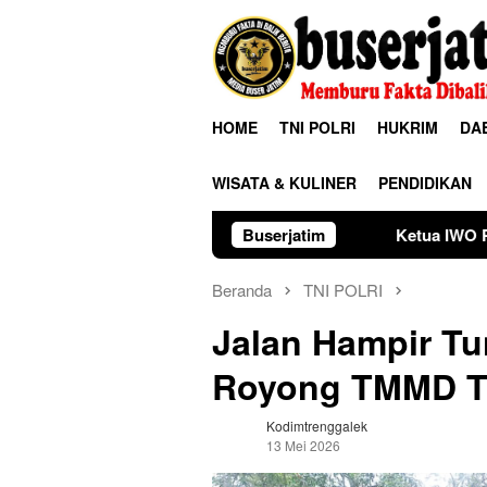
Loncat
ke
konten
HOME
TNI POLRI
HUKRIM
DA
WISATA & KULINER
PENDIDIKAN
Ketua IWO Pinrang Tantang Korwil
Buserjatim
Beranda
TNI POLRI
Jalan Hampir T
Royong TMMD Tr
Kodimtrenggalek
13 Mei 2026