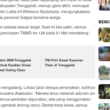
bupaten Trenggalek, menuju garis akhir, mencapai
nton Letda Inf Wibisono Nyotoharjo, mengungkapkan
eras personel Satgas bersama warga.
BENC
 selesai sesuai target. Saat ini kita yakin, semua
m, penutupan TMMD ke-128 pada 21 Mei mendatang,”
dim 0806/Trenggalek
TNI-Polri Kawal Kesenian
rkuat Karakter Siswa
Tiban di Trenggalek
wat Outing Class
a mengadang. Lokasi jalan berupa penanjakan, sulitnya
erusaha ditaklukan. “Mereka terus melansir adonan cor
 Semua peralatan digunakan, ada yang menggunakan
erobak dorong (arco). Berkat kerja keras, semua