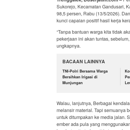
Sukorejo, Kecamatan Gandusari, Ka
98,5 persen, Rabu (13/5/2026). Da
kunci capaian positif hasil kerja k
“Tanpa bantuan warga kita tidak akan
pekerjaan ini akan tuntas, sebelu
ungkapnya.
BACAAN LAINNYA
TNI-Polri Bersama Warga
Ko
Bersihkan Irigasi di
Pe
Munjungan
Le
Walau, lanjutnya, Berbagai kendal
melansir material. Tapi semuanya b
untuk ditumpakan ke media jalan.
ember ada pula yang menggunakan g