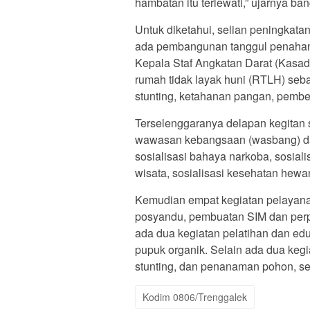
hambatan itu terlewati,” ujarnya ba
Untuk diketahui, selian peningkatan
ada pembangunan tanggul penahan j
Kepala Staf Angkatan Darat (Kasad),
rumah tidak layak huni (RTLH) seb
stunting, ketahanan pangan, pember
Terselenggaranya delapan kegitan s
wawasan kebangsaan (wasbang) dan 
sosialisasi bahaya narkoba, sosia
wisata, sosialisasi kesehatan hewa
Kemudian empat kegiatan pelayan
posyandu, pembuatan SIM dan per
ada dua kegiatan pelatihan dan ed
pupuk organik. Selain ada dua keg
stunting, dan penanaman pohon, se
Kodim 0806/Trenggalek