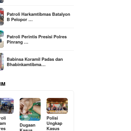
Patroli Harkamtibmas Batalyon
B Pelopor …
Patroli Perintis Presisi Polres
Pinrang …
Babinsa Koramil Padas dan
Bhabinkamtibma…
IM
roli
Polisi
lam
Ungkap
Dugaan
res
Kasus
Kasus