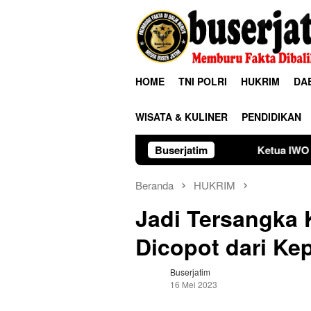
Loncat
ke
konten
HOME
TNI POLRI
HUKRIM
DA
WISATA & KULINER
PENDIDIKAN
Buserjatim
Ketua IWO Pinrang Tantang K
Beranda
HUKRIM
Jadi Tersangka
Dicopot dari Ke
Buserjatim
16 Mei 2023