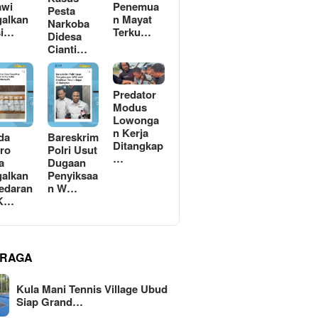
awi
Penemua
Pesta
alkan
n Mayat
Narkoba
si…
Terku…
Didesa
Cianti…
Predator
Modus
Lowonga
n Kerja
da
Bareskrim
Ditangkap
ro
Polri Usut
…
a
Dugaan
alkan
Penyiksaa
edaran
n W…
 K…
RAGA
Kula Mani Tennis Village Ubud
Siap Grand…