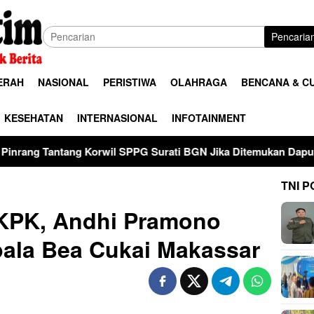
Pencaria
ERAH
NASIONAL
PERISTIWA
OLAHRAGA
BENCANA & C
KESEHATAN
INTERNASIONAL
INFOTAINMENT
orwil SPPG Surati BGN Jika Ditemukan Dapur MBG Tak Penuhi S
TNI P
 KPK, Andhi Pramono
pala Bea Cukai Makassar