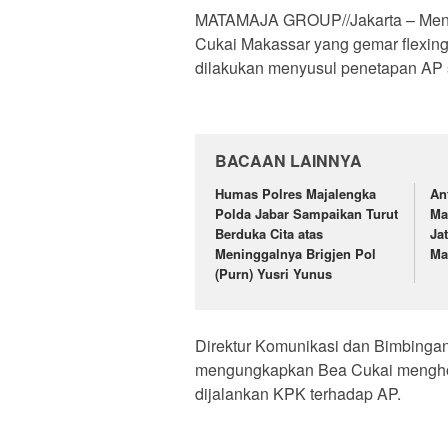
MATAMAJA GROUP//Jakarta – Mente
Cukai Makassar yang gemar flexing
dilakukan menyusul penetapan AP s
BACAAN LAINNYA
Humas Polres Majalengka
An
Polda Jabar Sampaikan Turut
Ma
Berduka Cita atas
Ja
Meninggalnya Brigjen Pol
Ma
(Purn) Yusri Yunus
Direktur Komunikasi dan Bimbinga
mengungkapkan Bea Cukai mengho
dijalankan KPK terhadap AP.