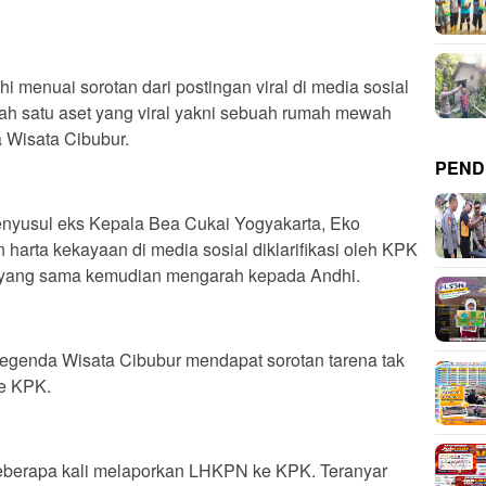
i menuai sorotan dari postingan viral di media sosial
alah satu aset yang viral yakni sebuah rumah mewah
 Wisata Cibubur.
PEND
nyusul eks Kepala Bea Cukai Yogyakarta, Eko
arta kekayaan di media sosial diklarifikasi oleh KPK
an yang sama kemudian mengarah kepada Andhi.
genda Wisata Cibubur mendapat sorotan tarena tak
e KPK.
eberapa kali melaporkan LHKPN ke KPK. Teranyar