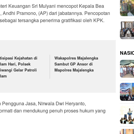
ri Keuangan Sri Mulyani mencopot Kepala Bea
, Andhi Pramono, (AP) dari jabatannya. Pencopotan
ebagai tersangka penerima gratifikasi oleh KPK.
NASI
tisipasi Kejahatan di
Wakapolres Majalengka
lam Hari, Polsek
Sambut GP Ansor di
tiwangi Gelar Patroli
Mapolres Majalengka
lam
n Pengguna Jasa, Nirwala Dwi Heryanto,
rmati dan mendukung penuh proses hukum yang