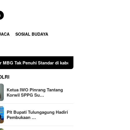
n
UACA
SOSIAL BUDAYA
tandar di kabupaten Pinrang
Plt Bupati Tulungagung 
OLRI
Ketua IWO Pinrang Tantang
Korwil SPPG Su…
Plt Bupati Tulungagung Hadiri
Pembukaan …