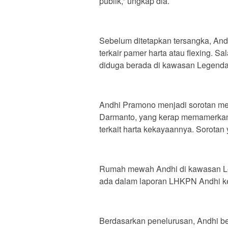
publik,” ungkap dia.
Sebelum ditetapkan tersangka, Andh
terkair pamer harta atau flexing. S
diduga berada di kawasan Legenda
Andhi Pramono menjadi sorotan me
Darmanto, yang kerap memamerkan h
terkait harta kekayaannya. Sorot
Rumah mewah Andhi di kawasan Le
ada dalam laporan LHKPN Andhi k
Berdasarkan penelurusan, Andhi b