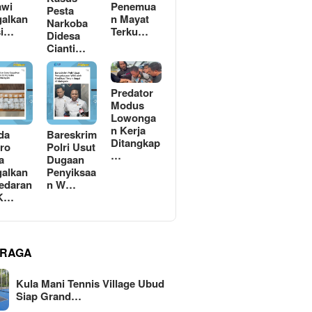
awi
Penemua
Pesta
alkan
n Mayat
Narkoba
si…
Terku…
Didesa
Cianti…
Predator
Modus
Lowonga
n Kerja
da
Bareskrim
Ditangkap
ro
Polri Usut
…
a
Dugaan
alkan
Penyiksaa
edaran
n W…
 K…
RAGA
Kula Mani Tennis Village Ubud
Siap Grand…