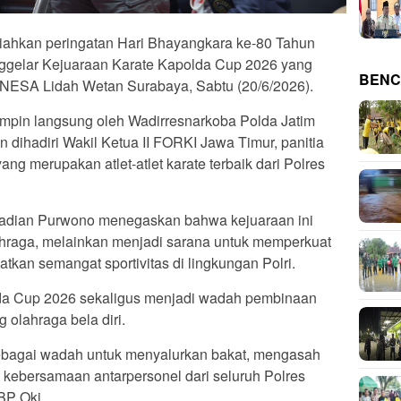
hkan peringatan Hari Bhayangkara ke-80 Tahun
ggelar Kejuaraan Karate Kapolda Cup 2026 yang
BENC
NESA Lidah Wetan Surabaya, Sabtu (20/6/2026).
mpin langsung oleh Wadirresnarkoba Polda Jatim
ihadiri Wakil Ketua II FORKI Jawa Timur, panitia
ang merupakan atlet-atlet karate terbaik dari Polres
dian Purwono menegaskan bahwa kejuaraan ini
ahraga, melainkan menjadi sarana untuk memperkuat
atkan semangat sportivitas di lingkungan Polri.
olda Cup 2026 sekaligus menjadi wadah pembinaan
 olahraga bela diri.
sebagai wadah untuk menyalurkan bakat, mengasah
kebersamaan antarpersonel dari seluruh Polres
BP Oki.