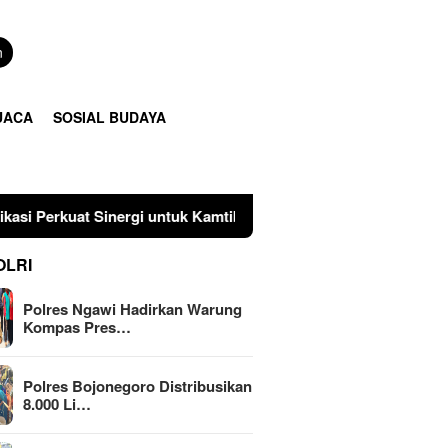
n
UACA
SOSIAL BUDAYA
 untuk Kamtibmas
Polres Bojonegoro Distribusikan 8.00
OLRI
Polres Ngawi Hadirkan Warung
Kompas Pres…
Polres Bojonegoro Distribusikan
8.000 Li…