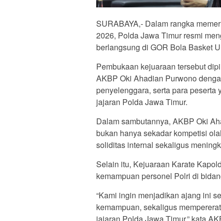
SURABAYA,- Dalam rangka memeria
2026, Polda Jawa Timur resmi men
berlangsung di GOR Bola Basket U
Pembukaan kejuaraan tersebut dipi
AKBP Oki Ahadian Purwono dengan d
penyelenggara, serta para peserta y
jajaran Polda Jawa Timur.
Dalam sambutannya, AKBP Oki Aha
bukan hanya sekadar kompetisi ol
soliditas internal sekaligus meningk
Selain itu, Kejuaraan Karate Kap
kemampuan personel Polri di bidang
“Kami ingin menjadikan ajang ini 
kemampuan, sekaligus mempererat 
jajaran Polda Jawa Timur,” kata AK