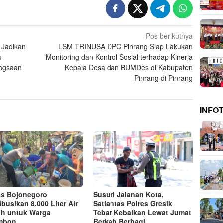
Pos berikutnya
 Jadikan
LSM TRINUSA DPC Pinrang Siap Lakukan
u
Monitoring dan Kontrol Sosial terhadap Kinerja
angsaan
Kepala Desa dan BUMDes di Kabupaten
Pinrang di Pinrang
INFO
es Bojonegoro
Susuri Jalanan Kota,
ibusikan 8.000 Liter Air
Satlantas Polres Gresik
ih untuk Warga
Tebar Kebaikan Lewat Jumat
mbon
Berkah Berbagi