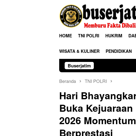
Loncat
ke
konten
HOME
TNI POLRI
HUKRIM
DA
WISATA & KULINER
PENDIDIKAN
Buserjatim
Polres Ngawi Hadirk
Beranda
TNI POLRI
Hari Bhayangkar
Buka Kejuaraan
2026 Momentum 
Berprestasi