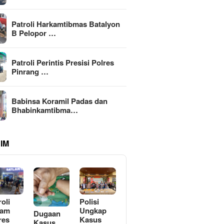
Patroli Harkamtibmas Batalyon
B Pelopor …
Patroli Perintis Presisi Polres
Pinrang …
Babinsa Koramil Padas dan
Bhabinkamtibma…
IM
roli
Polisi
lam
Ungkap
Dugaan
res
Kasus
Kasus