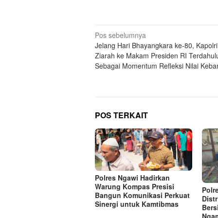
Navigasi
Pos sebelumnya
Jelang Hari Bhayangkara ke-80, Kapolri
pos
Ziarah ke Makam Presiden RI Terdahul
Sebagai Momentum Refleksi Nilai Keb
POS TERKAIT
Polres Ngawi Hadirkan
Warung Kompas Presisi
Polr
Bangun Komunikasi Perkuat
Distr
Sinergi untuk Kamtibmas
Bers
Nga