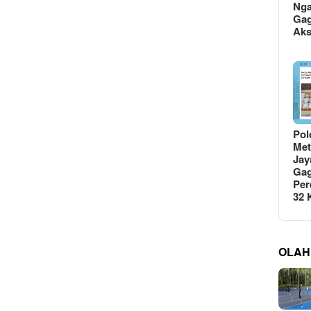
Ng
Gag
Ak
Pol
Met
Jay
Gag
Per
32
OLAH