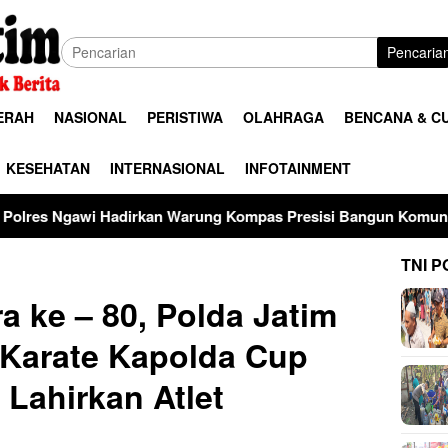
Pencaria
ERAH
NASIONAL
PERISTIWA
OLAHRAGA
BENCANA & C
KESEHATAN
INTERNASIONAL
INFOTAINMENT
an Warung Kompas Presisi Bangun Komunikasi Perkuat Sinergi
TNI P
a ke – 80, Polda Jatim
 Karate Kapolda Cup
Lahirkan Atlet